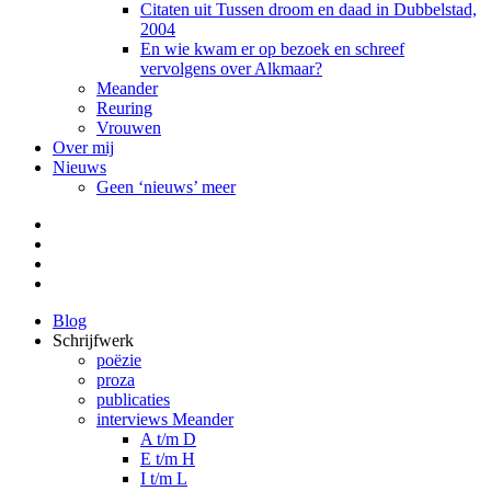
Citaten uit Tussen droom en daad in Dubbelstad,
2004
En wie kwam er op bezoek en schreef
vervolgens over Alkmaar?
Meander
Reuring
Vrouwen
Over mij
Nieuws
Geen ‘nieuws’ meer
Facebook
Pinterest
LinkedIn
Tumblr
Blog
Schrijfwerk
poëzie
proza
publicaties
interviews Meander
A t/m D
E t/m H
I t/m L