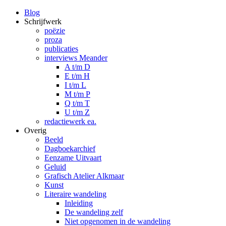
Blog
Schrijfwerk
poëzie
proza
publicaties
interviews Meander
A t/m D
E t/m H
I t/m L
M t/m P
Q t/m T
U t/m Z
redactiewerk ea.
Overig
Beeld
Dagboekarchief
Eenzame Uitvaart
Geluid
Grafisch Atelier Alkmaar
Kunst
Literaire wandeling
Inleiding
De wandeling zelf
Niet opgenomen in de wandeling