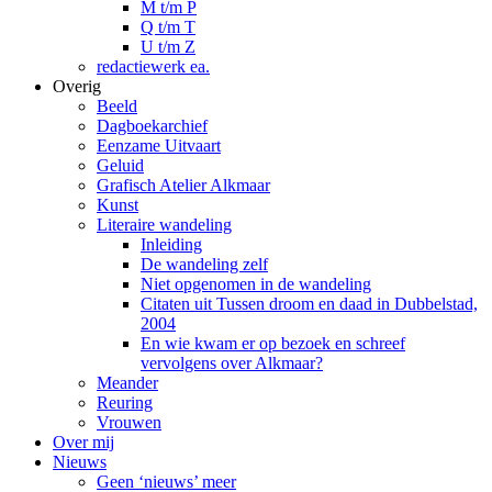
M t/m P
Q t/m T
U t/m Z
redactiewerk ea.
Overig
Beeld
Dagboekarchief
Eenzame Uitvaart
Geluid
Grafisch Atelier Alkmaar
Kunst
Literaire wandeling
Inleiding
De wandeling zelf
Niet opgenomen in de wandeling
Citaten uit Tussen droom en daad in Dubbelstad,
2004
En wie kwam er op bezoek en schreef
vervolgens over Alkmaar?
Meander
Reuring
Vrouwen
Over mij
Nieuws
Geen ‘nieuws’ meer