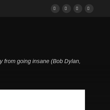
Facebook
Pinterest
LinkedIn
Tumblr
dy from going insane (Bob Dylan,