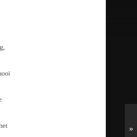
g,
mooi
e
het
»