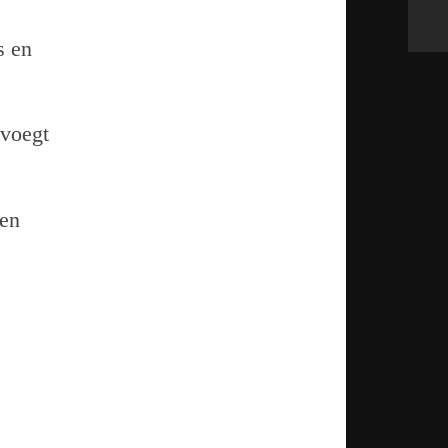
s en
evoegt
men