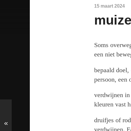
15 maart 2024
muiz
Soms overwege
een niet bewe
bepaald doel,
persoon, een o
verdwijnen in
kleuren vast h
druifjes of ro
«
verdwijnen. E