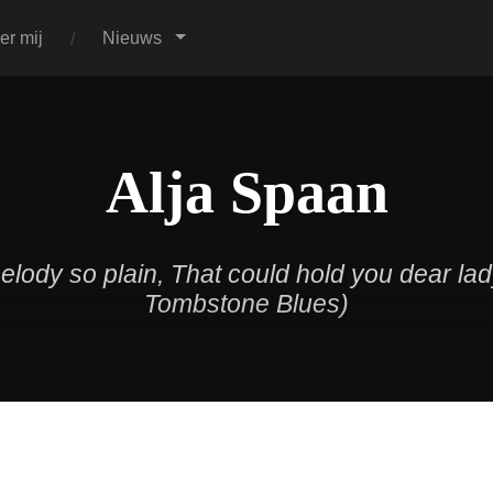
er mij
Nieuws
Alja Spaan
melody so plain, That could hold you dear la
Tombstone Blues)