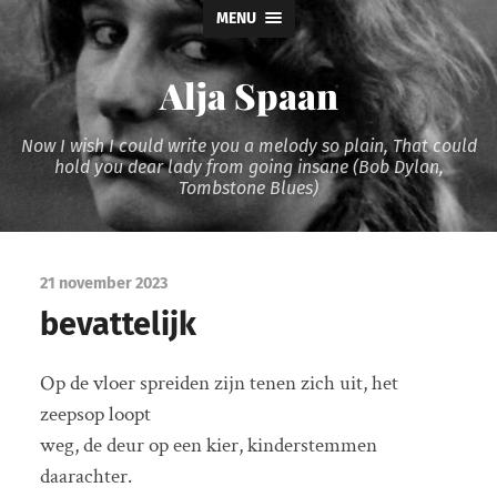
MENU
Alja Spaan
Now I wish I could write you a melody so plain, That could
hold you dear lady from going insane (Bob Dylan,
Tombstone Blues)
21 november 2023
bevattelijk
Op de vloer spreiden zijn tenen zich uit, het
zeepsop loopt
weg, de deur op een kier, kinderstemmen
daarachter.