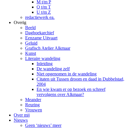
M t/m P
Q t/m T
U t/m Z
redactiewerk ea.
Overig
Beeld
Dagboekarchief
Eenzame Uitvaart
Geluid
Grafisch Atelier Alkmaar
Kunst
Literaire wandeling
Inleiding
De wandeling zelf
Niet opgenomen in de wandeling
Citaten uit Tussen droom en daad in Dubbelstad,
2004
En wie kwam er op bezoek en schreef
vervolgens over Alkmaar?
Meander
Reuring
Vrouwen
Over mij
Nieuws
Geen ‘nieuws’ meer