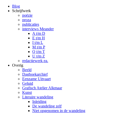
Blog
Schrijfwerk
poëzie
proza
publicaties
interviews Meander
A t/m D
E t/m H
I t/m L
M t/m P
Q t/m T
U t/m Z
redactiewerk ea.
Overig
Beeld
Dagboekarchief
Eenzame Uitvaart
Geluid
Grafisch Atelier Alkmaar
Kunst
Literaire wandeling
Inleiding
De wandeling zelf
Niet opgenomen in de wandeling