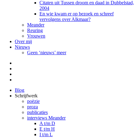
Citaten uit Tussen droom en daad in Dubbelstad,
2004
En wie kwam er op bezoek en schreef
vervolgens over Alkmaar?
Meander
Reuring
Vrouwen
Over mij
Nieuws
Geen ‘nieuws’ meer
Facebook
Pinterest
LinkedIn
Tumblr
Blog
Schrijfwerk
poëzie
proza
publicaties
interviews Meander
A t/m D
E t/m H
I t/m L