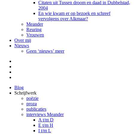
Citaten uit Tussen droom en daad in Dubbelstad,
2004
En wie kwam er op bezoek en schreef
vervolgens over Alkmaar?
Meander
Reuring
Vrouwen
Over mij
Nieuws
Geen ‘nieuws’ meer
Facebook
Pinterest
LinkedIn
Tumblr
Blog
Schrijfwerk
poëzie
proza
publicaties
interviews Meander
A t/m D
E t/m H
I t/m L