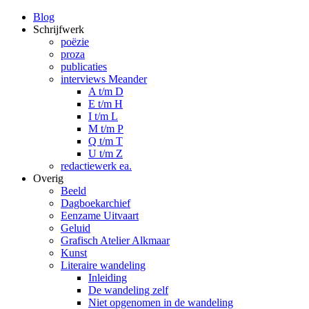
Blog
Schrijfwerk
poëzie
proza
publicaties
interviews Meander
A t/m D
E t/m H
I t/m L
M t/m P
Q t/m T
U t/m Z
redactiewerk ea.
Overig
Beeld
Dagboekarchief
Eenzame Uitvaart
Geluid
Grafisch Atelier Alkmaar
Kunst
Literaire wandeling
Inleiding
De wandeling zelf
Niet opgenomen in de wandeling