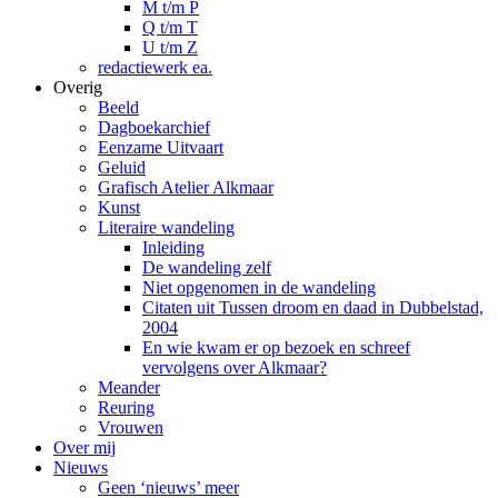
M t/m P
Q t/m T
U t/m Z
redactiewerk ea.
Overig
Beeld
Dagboekarchief
Eenzame Uitvaart
Geluid
Grafisch Atelier Alkmaar
Kunst
Literaire wandeling
Inleiding
De wandeling zelf
Niet opgenomen in de wandeling
Citaten uit Tussen droom en daad in Dubbelstad,
2004
En wie kwam er op bezoek en schreef
vervolgens over Alkmaar?
Meander
Reuring
Vrouwen
Over mij
Nieuws
Geen ‘nieuws’ meer