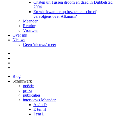
Citaten uit Tussen droom en daad in Dubbelstad,
2004
En wie kwam er op bezoek en schreef
vervolgens over Alkmaar?
Meander
Reuring
Vrouwen
Over mij
Nieuws
Geen ‘nieuws’ meer
Facebook
Pinterest
LinkedIn
Tumblr
Blog
Schrijfwerk
poëzie
proza
publicaties
interviews Meander
A t/m D
E t/m H
I t/m L