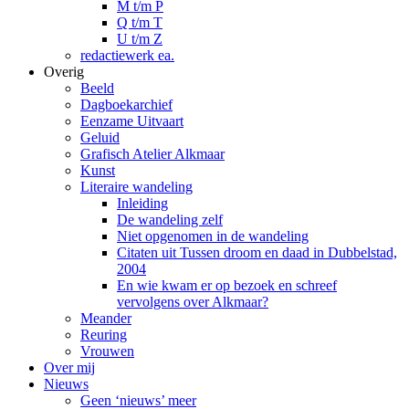
M t/m P
Q t/m T
U t/m Z
redactiewerk ea.
Overig
Beeld
Dagboekarchief
Eenzame Uitvaart
Geluid
Grafisch Atelier Alkmaar
Kunst
Literaire wandeling
Inleiding
De wandeling zelf
Niet opgenomen in de wandeling
Citaten uit Tussen droom en daad in Dubbelstad,
2004
En wie kwam er op bezoek en schreef
vervolgens over Alkmaar?
Meander
Reuring
Vrouwen
Over mij
Nieuws
Geen ‘nieuws’ meer