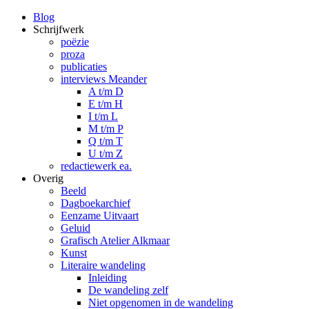
Blog
Schrijfwerk
poëzie
proza
publicaties
interviews Meander
A t/m D
E t/m H
I t/m L
M t/m P
Q t/m T
U t/m Z
redactiewerk ea.
Overig
Beeld
Dagboekarchief
Eenzame Uitvaart
Geluid
Grafisch Atelier Alkmaar
Kunst
Literaire wandeling
Inleiding
De wandeling zelf
Niet opgenomen in de wandeling