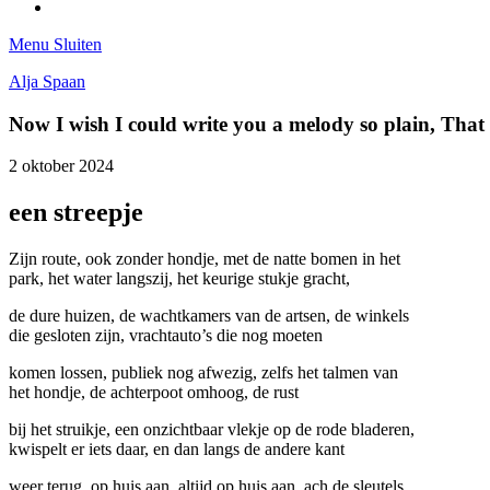
Tumblr
Menu
Sluiten
Alja Spaan
Now I wish I could write you a melody so plain, Tha
2 oktober 2024
een streepje
Zijn route, ook zonder hondje, met de natte bomen in het
park, het water langszij, het keurige stukje gracht,
de dure huizen, de wachtkamers van de artsen, de winkels
die gesloten zijn, vrachtauto’s die nog moeten
komen lossen, publiek nog afwezig, zelfs het talmen van
het hondje, de achterpoot omhoog, de rust
bij het struikje, een onzichtbaar vlekje op de rode bladeren,
kwispelt er iets daar, en dan langs de andere kant
weer terug, op huis aan, altijd op huis aan, ach de sleutels