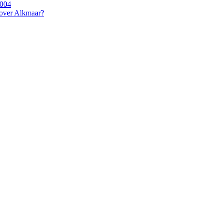
2004
 over Alkmaar?