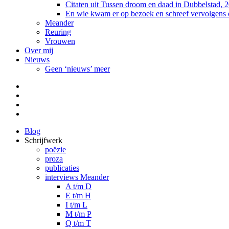
Citaten uit Tussen droom en daad in Dubbelstad, 
En wie kwam er op bezoek en schreef vervolgens
Meander
Reuring
Vrouwen
Over mij
Nieuws
Geen ‘nieuws’ meer
Facebook
Pinterest
LinkedIn
Tumblr
Blog
Schrijfwerk
poëzie
proza
publicaties
interviews Meander
A t/m D
E t/m H
I t/m L
M t/m P
Q t/m T