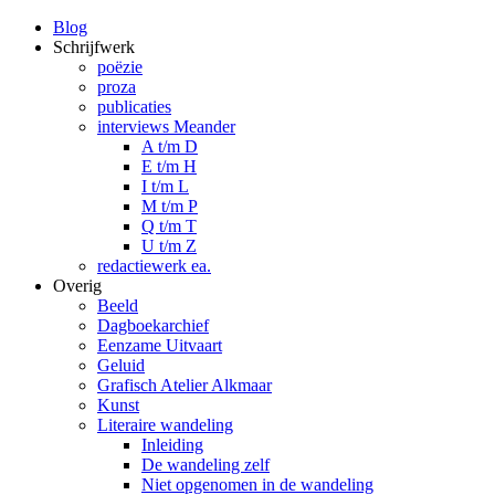
Blog
Schrijfwerk
poëzie
proza
publicaties
interviews Meander
A t/m D
E t/m H
I t/m L
M t/m P
Q t/m T
U t/m Z
redactiewerk ea.
Overig
Beeld
Dagboekarchief
Eenzame Uitvaart
Geluid
Grafisch Atelier Alkmaar
Kunst
Literaire wandeling
Inleiding
De wandeling zelf
Niet opgenomen in de wandeling