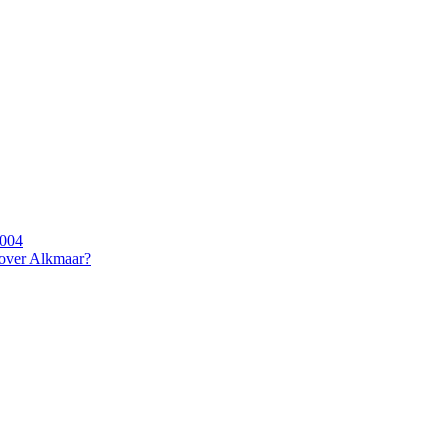
2004
 over Alkmaar?