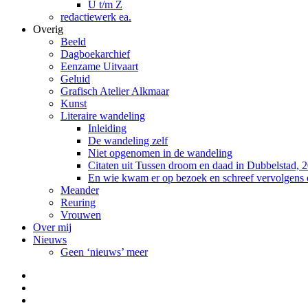
U t/m Z
redactiewerk ea.
Overig
Beeld
Dagboekarchief
Eenzame Uitvaart
Geluid
Grafisch Atelier Alkmaar
Kunst
Literaire wandeling
Inleiding
De wandeling zelf
Niet opgenomen in de wandeling
Citaten uit Tussen droom en daad in Dubbelstad, 
En wie kwam er op bezoek en schreef vervolgens
Meander
Reuring
Vrouwen
Over mij
Nieuws
Geen ‘nieuws’ meer
Facebook
Pinterest
LinkedIn