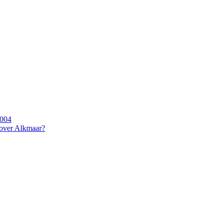
2004
 over Alkmaar?