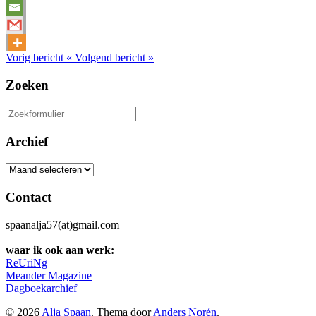
Vorig bericht
«
Volgend bericht
»
Zoeken
Zoeken
naar:
Archief
Archief
Contact
spaanalja57(at)gmail.com
waar ik ook aan werk:
ReUriNg
Meander Magazine
Dagboekarchief
© 2026
Alja Spaan
. Thema door
Anders Norén
.