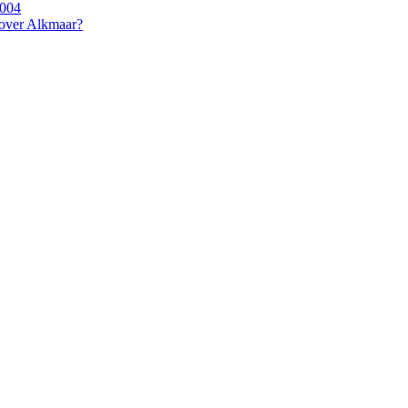
2004
 over Alkmaar?