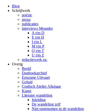
Blog
Schrijfwerk
poëzie
proza
publicaties
interviews Meander
A t/m D
E t/m H
I t/m L
M t/m P
Q t/m T
U t/m Z
redactiewerk ea.
Overig
Beeld
Dagboekarchief
Eenzame Uitvaart
Geluid
Grafisch Atelier Alkmaar
Kunst
Literaire wandeling
Inleiding
De wandeling zelf
Niet opgenomen in de wandeling