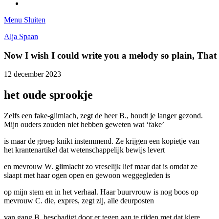
Tumblr
Menu
Sluiten
Alja Spaan
Now I wish I could write you a melody so plain, Tha
12 december 2023
het oude sprookje
Zelfs een fake-glimlach, zegt de heer B., houdt je langer gezond.
Mijn ouders zouden niet hebben geweten wat ‘fake’
is maar de groep knikt instemmend. Ze krijgen een kopietje van
het krantenartikel dat wetenschappelijk bewijs levert
en mevrouw W. glimlacht zo vreselijk lief maar dat is omdat ze
slaapt met haar ogen open en gewoon weggegleden is
op mijn stem en in het verhaal. Haar buurvrouw is nog boos op
mevrouw C. die, expres, zegt zij, alle deurposten
van gang B. beschadigt door er tegen aan te rijden met dat klere