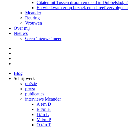
Citaten uit Tussen droom en daad in Dubbelstad, 
En wie kwam er op bezoek en schreef vervolgens
Meander
Reuring
Vrouwen
Over mij
Nieuws
Geen ‘nieuws’ meer
Facebook
Pinterest
LinkedIn
Tumblr
Blog
Schrijfwerk
poëzie
proza
publicaties
interviews Meander
A t/m D
E t/m H
I t/m L
M t/m P
Q t/m T