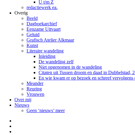
U t/m Z
redactiewerk ea.
Overig
Beeld
Dagboekarchief
Eenzame Uitvaart
Geluid
Grafisch Atelier Alkmaar
Kunst
Literaire wandeling
Inleiding
De wandeling zelf
Niet opgenomen in de wandeling
Citaten uit Tussen droom en daad in Dubbelstad, 
En wie kwam er op bezoek en schreef vervolgens
Meander
Reuring
Vrouwen
Over mij
Nieuws
Geen ‘nieuws’ meer
Facebook
Pinterest
LinkedIn