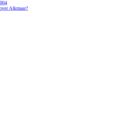
2004
 over Alkmaar?