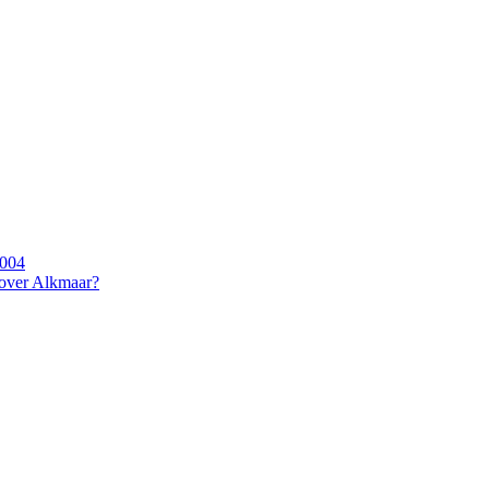
2004
 over Alkmaar?