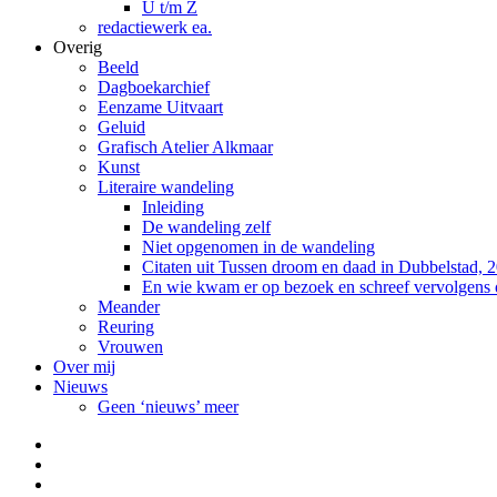
U t/m Z
redactiewerk ea.
Overig
Beeld
Dagboekarchief
Eenzame Uitvaart
Geluid
Grafisch Atelier Alkmaar
Kunst
Literaire wandeling
Inleiding
De wandeling zelf
Niet opgenomen in de wandeling
Citaten uit Tussen droom en daad in Dubbelstad, 
En wie kwam er op bezoek en schreef vervolgens
Meander
Reuring
Vrouwen
Over mij
Nieuws
Geen ‘nieuws’ meer
Facebook
Pinterest
LinkedIn