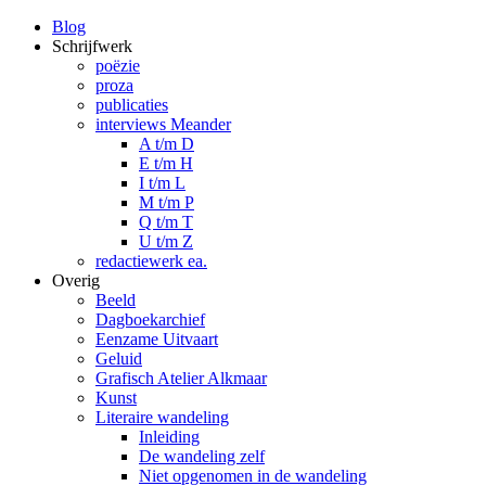
Blog
Schrijfwerk
poëzie
proza
publicaties
interviews Meander
A t/m D
E t/m H
I t/m L
M t/m P
Q t/m T
U t/m Z
redactiewerk ea.
Overig
Beeld
Dagboekarchief
Eenzame Uitvaart
Geluid
Grafisch Atelier Alkmaar
Kunst
Literaire wandeling
Inleiding
De wandeling zelf
Niet opgenomen in de wandeling