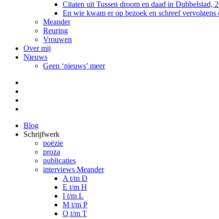
Citaten uit Tussen droom en daad in Dubbelstad, 
En wie kwam er op bezoek en schreef vervolgens
Meander
Reuring
Vrouwen
Over mij
Nieuws
Geen ‘nieuws’ meer
Facebook
Pinterest
LinkedIn
Tumblr
Blog
Schrijfwerk
poëzie
proza
publicaties
interviews Meander
A t/m D
E t/m H
I t/m L
M t/m P
Q t/m T