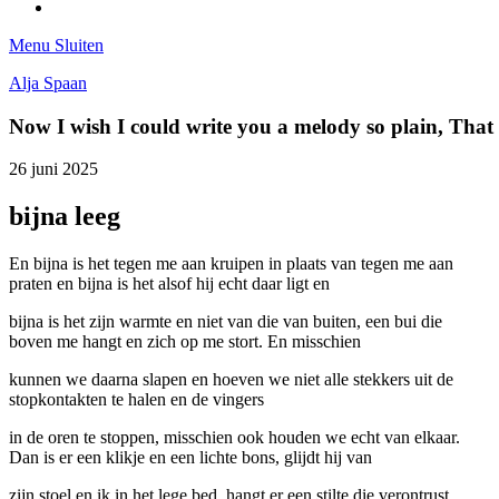
Tumblr
Menu
Sluiten
Alja Spaan
Now I wish I could write you a melody so plain, Tha
26 juni 2025
bijna leeg
En bijna is het tegen me aan kruipen in plaats van tegen me aan
praten en bijna is het alsof hij echt daar ligt en
bijna is het zijn warmte en niet van die van buiten, een bui die
boven me hangt en zich op me stort. En misschien
kunnen we daarna slapen en hoeven we niet alle stekkers uit de
stopkontakten te halen en de vingers
in de oren te stoppen, misschien ook houden we echt van elkaar.
Dan is er een klikje en een lichte bons, glijdt hij van
zijn stoel en ik in het lege bed, hangt er een stilte die verontrust