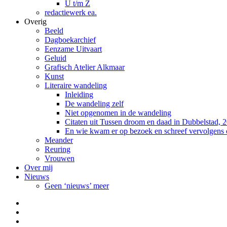
U t/m Z
redactiewerk ea.
Overig
Beeld
Dagboekarchief
Eenzame Uitvaart
Geluid
Grafisch Atelier Alkmaar
Kunst
Literaire wandeling
Inleiding
De wandeling zelf
Niet opgenomen in de wandeling
Citaten uit Tussen droom en daad in Dubbelstad, 
En wie kwam er op bezoek en schreef vervolgens
Meander
Reuring
Vrouwen
Over mij
Nieuws
Geen ‘nieuws’ meer
Facebook
Pinterest
LinkedIn