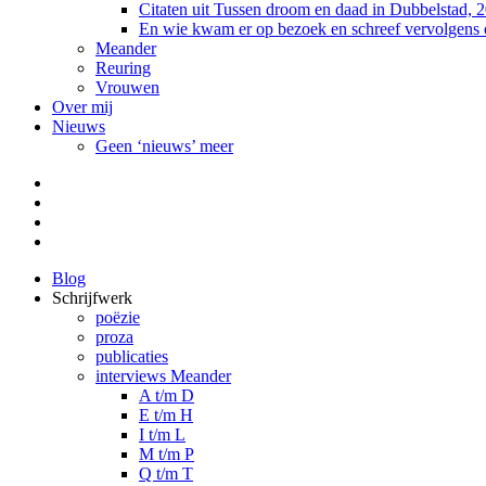
Citaten uit Tussen droom en daad in Dubbelstad, 
En wie kwam er op bezoek en schreef vervolgens
Meander
Reuring
Vrouwen
Over mij
Nieuws
Geen ‘nieuws’ meer
Facebook
Pinterest
LinkedIn
Tumblr
Blog
Schrijfwerk
poëzie
proza
publicaties
interviews Meander
A t/m D
E t/m H
I t/m L
M t/m P
Q t/m T