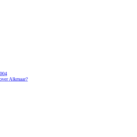
2004
 over Alkmaar?