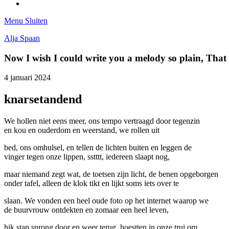
Tumblr
Menu
Sluiten
Alja Spaan
Now I wish I could write you a melody so plain, Tha
4 januari 2024
knarsetandend
We hollen niet eens meer, ons tempo vertraagd door tegenzin
en kou en ouderdom en weerstand, we rollen uit
bed, ons omhulsel, en tellen de lichten buiten en leggen de
vinger tegen onze lippen, sstttt, iedereen slaapt nog,
maar niemand zegt wat, de toetsen zijn licht, de benen opgeborgen
onder tafel, alleen de klok tikt en lijkt soms iets over te
slaan. We vonden een heel oude foto op het internet waarop we
de buurvrouw ontdekten en zomaar een heel leven,
hik stap sprong door en weer terug, hoestten in onze trui om