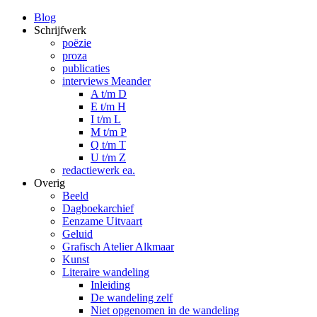
Blog
Schrijfwerk
poëzie
proza
publicaties
interviews Meander
A t/m D
E t/m H
I t/m L
M t/m P
Q t/m T
U t/m Z
redactiewerk ea.
Overig
Beeld
Dagboekarchief
Eenzame Uitvaart
Geluid
Grafisch Atelier Alkmaar
Kunst
Literaire wandeling
Inleiding
De wandeling zelf
Niet opgenomen in de wandeling