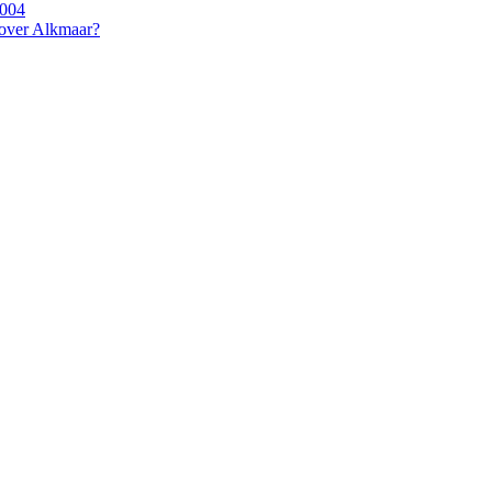
2004
 over Alkmaar?