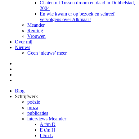
Citaten uit Tussen droom en daad in Dubbelstad,
2004
En wie kwam er op bezoek en schreef
vervolgens over Alkmaar?
Meander
Reuring
Vrouwen
Over mij
Nieuws
Geen ‘nieuws’ meer
Facebook
Pinterest
LinkedIn
Tumblr
Blog
Schrijfwerk
poëzie
proza
publicaties
interviews Meander
A t/m D
E t/m H
I t/m L