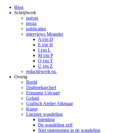
Blog
Schrijfwerk
poëzie
proza
publicaties
interviews Meander
A t/m D
E t/m H
I t/m L
M t/m P
Q t/m T
U t/m Z
redactiewerk ea.
Overig
Beeld
Dagboekarchief
Eenzame Uitvaart
Geluid
Grafisch Atelier Alkmaar
Kunst
Literaire wandeling
Inleiding
De wandeling zelf
Niet opgenomen in de wandeling