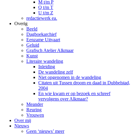
M t/m P
Q t/m T
U t/m Z
redactiewerk ea.
Overig
Beeld
Dagboekarchief
Eenzame Uitvaart
Geluid
Grafisch Atelier Alkmaar
Kunst
Literaire wandeling
Inleiding
De wandeling zelf
Niet opgenomen in de wandeling
Citaten uit Tussen droom en daad in Dubbelstad,
2004
En wie kwam er op bezoek en schreef
vervolgens over Alkmaar?
Meander
Reuring
Vrouwen
Over mij
Nieuws
Geen ‘nieuws’ meer