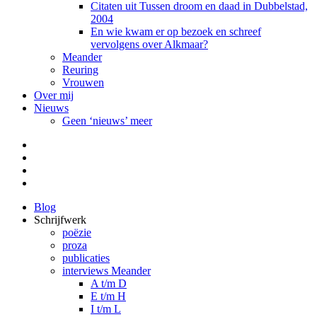
Citaten uit Tussen droom en daad in Dubbelstad,
2004
En wie kwam er op bezoek en schreef
vervolgens over Alkmaar?
Meander
Reuring
Vrouwen
Over mij
Nieuws
Geen ‘nieuws’ meer
Facebook
Pinterest
LinkedIn
Tumblr
Blog
Schrijfwerk
poëzie
proza
publicaties
interviews Meander
A t/m D
E t/m H
I t/m L