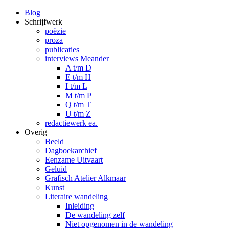
Blog
Schrijfwerk
poëzie
proza
publicaties
interviews Meander
A t/m D
E t/m H
I t/m L
M t/m P
Q t/m T
U t/m Z
redactiewerk ea.
Overig
Beeld
Dagboekarchief
Eenzame Uitvaart
Geluid
Grafisch Atelier Alkmaar
Kunst
Literaire wandeling
Inleiding
De wandeling zelf
Niet opgenomen in de wandeling