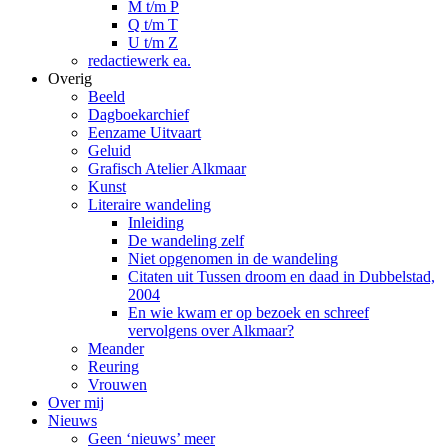
M t/m P
Q t/m T
U t/m Z
redactiewerk ea.
Overig
Beeld
Dagboekarchief
Eenzame Uitvaart
Geluid
Grafisch Atelier Alkmaar
Kunst
Literaire wandeling
Inleiding
De wandeling zelf
Niet opgenomen in de wandeling
Citaten uit Tussen droom en daad in Dubbelstad,
2004
En wie kwam er op bezoek en schreef
vervolgens over Alkmaar?
Meander
Reuring
Vrouwen
Over mij
Nieuws
Geen ‘nieuws’ meer