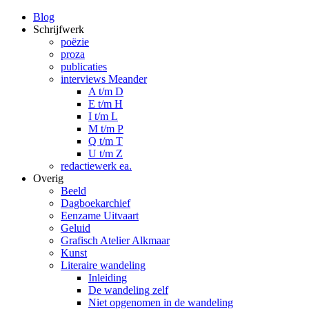
Blog
Schrijfwerk
poëzie
proza
publicaties
interviews Meander
A t/m D
E t/m H
I t/m L
M t/m P
Q t/m T
U t/m Z
redactiewerk ea.
Overig
Beeld
Dagboekarchief
Eenzame Uitvaart
Geluid
Grafisch Atelier Alkmaar
Kunst
Literaire wandeling
Inleiding
De wandeling zelf
Niet opgenomen in de wandeling