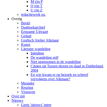
M t/m P
Q t/m T
U t/m Z
redactiewerk ea.
Overig
Beeld
Dagboekarchief
Eenzame Uitvaart
Geluid
Grafisch Atelier Alkmaar
Kunst
Literaire wandeling
Inleiding
De wandeling zelf
Niet opgenomen in de wandeling
Citaten uit Tussen droom en daad in Dubbelstad,
2004
En wie kwam er op bezoek en schreef
vervolgens over Alkmaar?
Meander
Reuring
Vrouwen
Over mij
Nieuws
Geen ‘nieuws’ meer