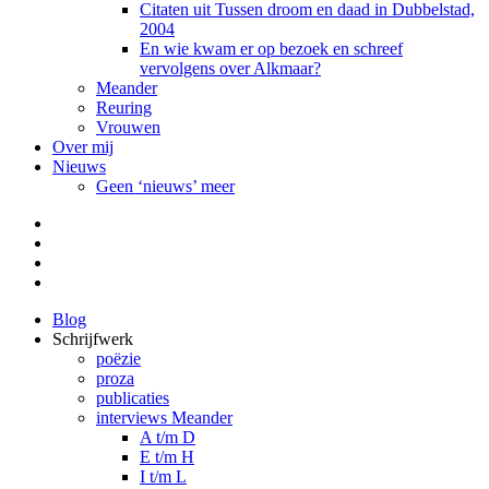
Citaten uit Tussen droom en daad in Dubbelstad,
2004
En wie kwam er op bezoek en schreef
vervolgens over Alkmaar?
Meander
Reuring
Vrouwen
Over mij
Nieuws
Geen ‘nieuws’ meer
Facebook
Pinterest
LinkedIn
Tumblr
Blog
Schrijfwerk
poëzie
proza
publicaties
interviews Meander
A t/m D
E t/m H
I t/m L