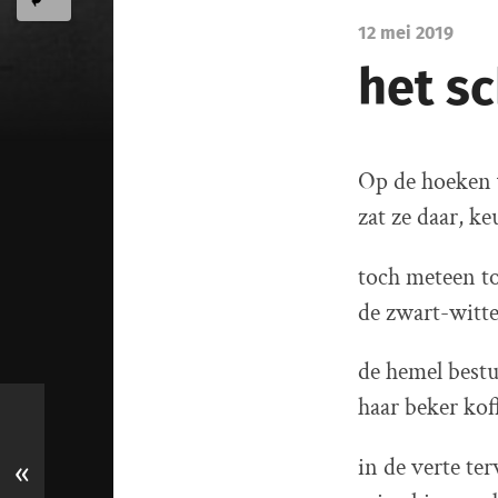
12 mei 2019
het s
Op de hoeken 
zat ze daar, k
toch meteen to
de zwart-witte
de hemel bestu
haar beker kof
in de verte te
«