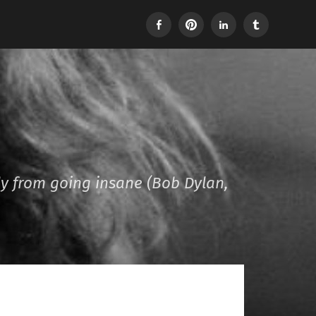
Facebook
Pinterest
LinkedIn
Tumblr
dy from going insane (Bob Dylan,