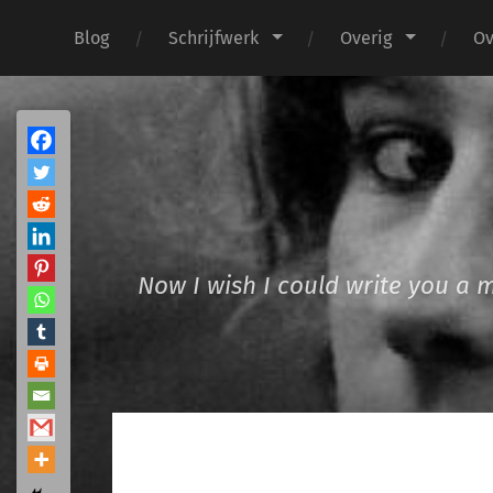
Blog
Schrijfwerk
Overig
Ov
Now I wish I could write you a 