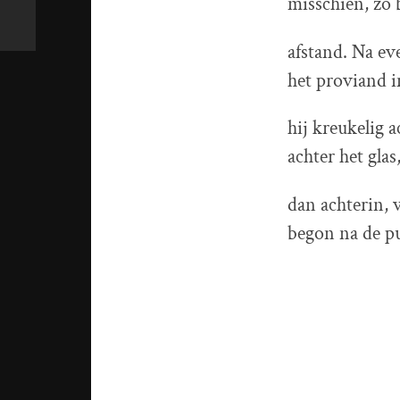
misschien, zo 
afstand. Na e
het proviand i
hij kreukelig 
achter het gla
dan achterin, 
begon na de p