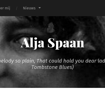
er mij
Nieuws
Alja Spaan
melody so plain, That could hold you dear la
Tombstone Blues)