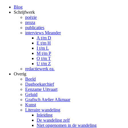
Blog
Schrijfwerk
poëzie
proza
publicaties
interviews Meander
A t/m D
E t/m H
I t/m L
M t/m P
Q t/m T
U t/m Z
redactiewerk ea.
Overig
Beeld
Dagboekarchief
Eenzame Uitvaart
Geluid
Grafisch Atelier Alkmaar
Kunst
Literaire wandeling
Inleiding
De wandeling zelf
Niet opgenomen in de wandeling