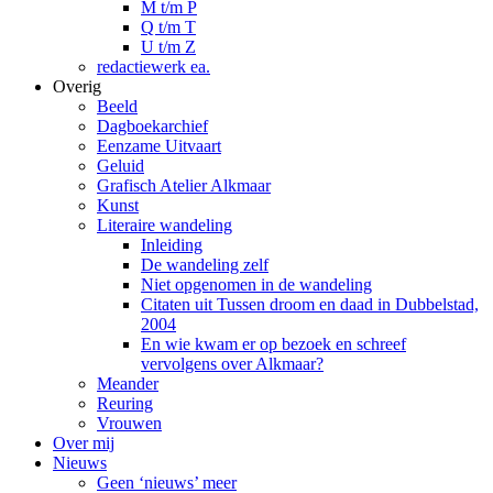
M t/m P
Q t/m T
U t/m Z
redactiewerk ea.
Overig
Beeld
Dagboekarchief
Eenzame Uitvaart
Geluid
Grafisch Atelier Alkmaar
Kunst
Literaire wandeling
Inleiding
De wandeling zelf
Niet opgenomen in de wandeling
Citaten uit Tussen droom en daad in Dubbelstad,
2004
En wie kwam er op bezoek en schreef
vervolgens over Alkmaar?
Meander
Reuring
Vrouwen
Over mij
Nieuws
Geen ‘nieuws’ meer