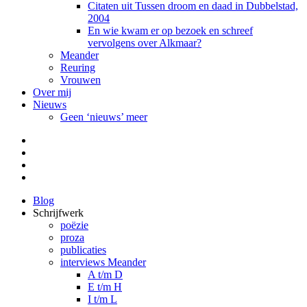
Citaten uit Tussen droom en daad in Dubbelstad,
2004
En wie kwam er op bezoek en schreef
vervolgens over Alkmaar?
Meander
Reuring
Vrouwen
Over mij
Nieuws
Geen ‘nieuws’ meer
Facebook
Pinterest
LinkedIn
Tumblr
Blog
Schrijfwerk
poëzie
proza
publicaties
interviews Meander
A t/m D
E t/m H
I t/m L