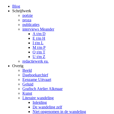
Blog
Schrijfwerk
poëzie
proza
publicaties
interviews Meander
A t/m D
E t/m H
I t/m L
M t/m P
Q t/m T
U t/m Z
redactiewerk ea.
Overig
Beeld
Dagboekarchief
Eenzame Uitvaart
Geluid
Grafisch Atelier Alkmaar
Kunst
Literaire wandeling
Inleiding
De wandeling zelf
Niet opgenomen in de wandeling