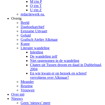
M t/m P
Q t/m T
U t/m Z
redactiewerk ea.
Overig
Beeld
Dagboekarchief
Eenzame Uitvaart
Geluid
Grafisch Atelier Alkmaar
Kunst
Literaire wandeling
Inleiding
De wandeling zelf
Niet opgenomen in de wandeling
Citaten uit Tussen droom en daad in Dubbelstad,
2004
En wie kwam er op bezoek en schreef
vervolgens over Alkmaar?
Meander
Reuring
Vrouwen
Over mij
Nieuws
Geen ‘nieuws’ meer