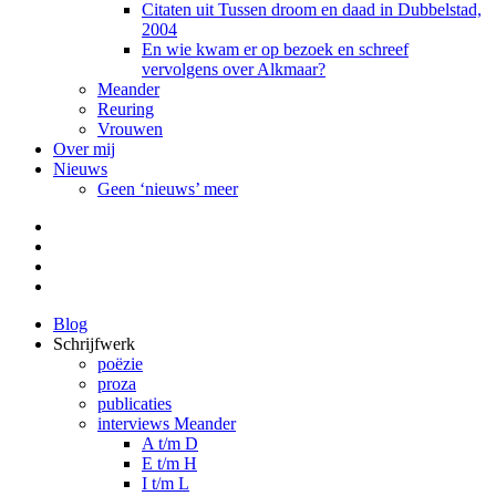
Citaten uit Tussen droom en daad in Dubbelstad,
2004
En wie kwam er op bezoek en schreef
vervolgens over Alkmaar?
Meander
Reuring
Vrouwen
Over mij
Nieuws
Geen ‘nieuws’ meer
Facebook
Pinterest
LinkedIn
Tumblr
Blog
Schrijfwerk
poëzie
proza
publicaties
interviews Meander
A t/m D
E t/m H
I t/m L