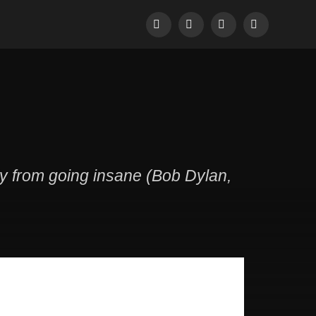
Facebook
Pinterest
LinkedIn
Tumblr
dy from going insane (Bob Dylan,