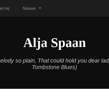
er mij
Nieuws
Alja Spaan
melody so plain, That could hold you dear la
Tombstone Blues)