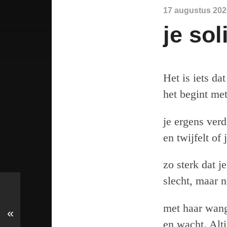
17 augustus 202
je sol
Het is iets da
het begint met
je ergens verd
en twijfelt of
zo sterk dat j
slecht, maar n
met haar wang
«
en wacht. Alt