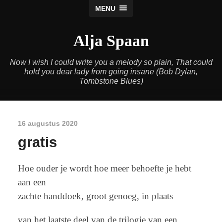
MENU
Alja Spaan
Now I wish I could write you a melody so plain, That could
hold you dear lady from going insane (Bob Dylan,
Tombstone Blues)
16 augustus 2020
gratis
Hoe ouder je wordt hoe meer behoefte je hebt
aan een
zachte handdoek, groot genoeg, in plaats
van het laatste deel van de trilogie van een