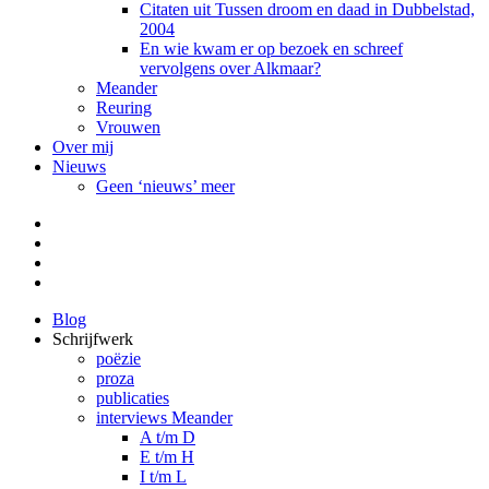
Citaten uit Tussen droom en daad in Dubbelstad,
2004
En wie kwam er op bezoek en schreef
vervolgens over Alkmaar?
Meander
Reuring
Vrouwen
Over mij
Nieuws
Geen ‘nieuws’ meer
Facebook
Pinterest
LinkedIn
Tumblr
Blog
Schrijfwerk
poëzie
proza
publicaties
interviews Meander
A t/m D
E t/m H
I t/m L