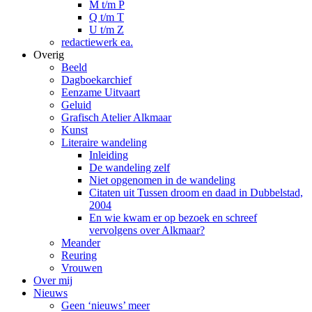
M t/m P
Q t/m T
U t/m Z
redactiewerk ea.
Overig
Beeld
Dagboekarchief
Eenzame Uitvaart
Geluid
Grafisch Atelier Alkmaar
Kunst
Literaire wandeling
Inleiding
De wandeling zelf
Niet opgenomen in de wandeling
Citaten uit Tussen droom en daad in Dubbelstad,
2004
En wie kwam er op bezoek en schreef
vervolgens over Alkmaar?
Meander
Reuring
Vrouwen
Over mij
Nieuws
Geen ‘nieuws’ meer