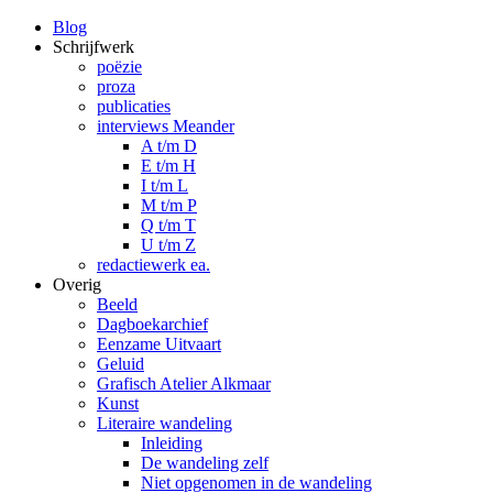
Blog
Schrijfwerk
poëzie
proza
publicaties
interviews Meander
A t/m D
E t/m H
I t/m L
M t/m P
Q t/m T
U t/m Z
redactiewerk ea.
Overig
Beeld
Dagboekarchief
Eenzame Uitvaart
Geluid
Grafisch Atelier Alkmaar
Kunst
Literaire wandeling
Inleiding
De wandeling zelf
Niet opgenomen in de wandeling