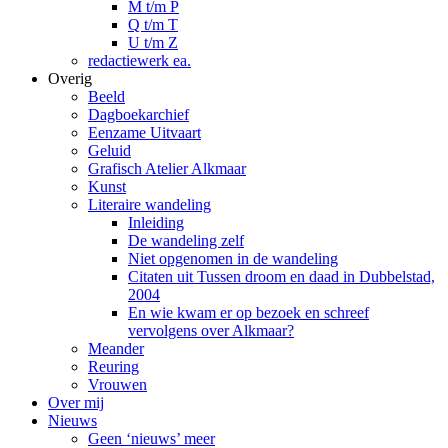
M t/m P
Q t/m T
U t/m Z
redactiewerk ea.
Overig
Beeld
Dagboekarchief
Eenzame Uitvaart
Geluid
Grafisch Atelier Alkmaar
Kunst
Literaire wandeling
Inleiding
De wandeling zelf
Niet opgenomen in de wandeling
Citaten uit Tussen droom en daad in Dubbelstad,
2004
En wie kwam er op bezoek en schreef
vervolgens over Alkmaar?
Meander
Reuring
Vrouwen
Over mij
Nieuws
Geen ‘nieuws’ meer