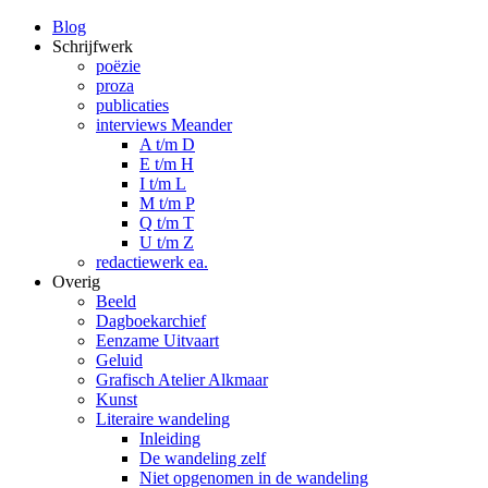
Blog
Schrijfwerk
poëzie
proza
publicaties
interviews Meander
A t/m D
E t/m H
I t/m L
M t/m P
Q t/m T
U t/m Z
redactiewerk ea.
Overig
Beeld
Dagboekarchief
Eenzame Uitvaart
Geluid
Grafisch Atelier Alkmaar
Kunst
Literaire wandeling
Inleiding
De wandeling zelf
Niet opgenomen in de wandeling