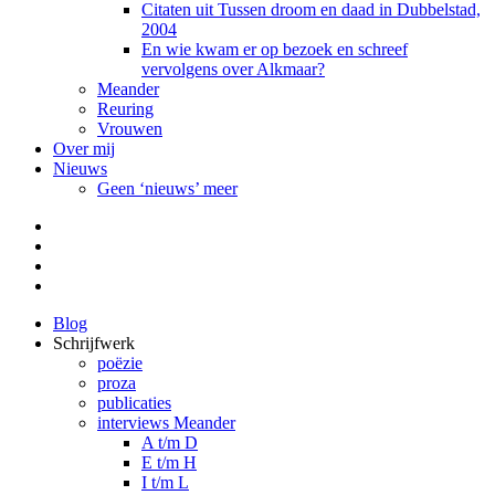
Citaten uit Tussen droom en daad in Dubbelstad,
2004
En wie kwam er op bezoek en schreef
vervolgens over Alkmaar?
Meander
Reuring
Vrouwen
Over mij
Nieuws
Geen ‘nieuws’ meer
Facebook
Pinterest
LinkedIn
Tumblr
Blog
Schrijfwerk
poëzie
proza
publicaties
interviews Meander
A t/m D
E t/m H
I t/m L