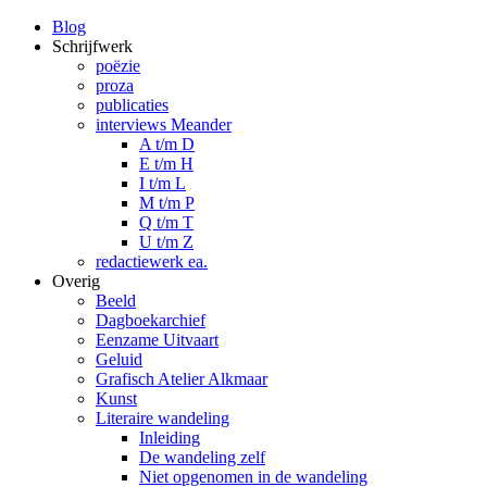
Blog
Schrijfwerk
poëzie
proza
publicaties
interviews Meander
A t/m D
E t/m H
I t/m L
M t/m P
Q t/m T
U t/m Z
redactiewerk ea.
Overig
Beeld
Dagboekarchief
Eenzame Uitvaart
Geluid
Grafisch Atelier Alkmaar
Kunst
Literaire wandeling
Inleiding
De wandeling zelf
Niet opgenomen in de wandeling