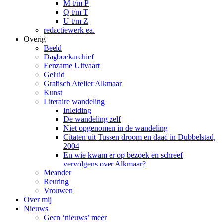
M t/m P
Q t/m T
U t/m Z
redactiewerk ea.
Overig
Beeld
Dagboekarchief
Eenzame Uitvaart
Geluid
Grafisch Atelier Alkmaar
Kunst
Literaire wandeling
Inleiding
De wandeling zelf
Niet opgenomen in de wandeling
Citaten uit Tussen droom en daad in Dubbelstad,
2004
En wie kwam er op bezoek en schreef
vervolgens over Alkmaar?
Meander
Reuring
Vrouwen
Over mij
Nieuws
Geen ‘nieuws’ meer