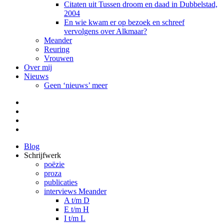
Citaten uit Tussen droom en daad in Dubbelstad,
2004
En wie kwam er op bezoek en schreef
vervolgens over Alkmaar?
Meander
Reuring
Vrouwen
Over mij
Nieuws
Geen ‘nieuws’ meer
Facebook
Pinterest
LinkedIn
Tumblr
Blog
Schrijfwerk
poëzie
proza
publicaties
interviews Meander
A t/m D
E t/m H
I t/m L