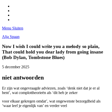
Facebook
Pinterest
LinkedIn
Tumblr
Menu
Sluiten
Alja Spaan
Now I wish I could write you a melody so plain,
That could hold you dear lady from going insane
(Bob Dylan, Tombstone Blues)
5 december 2025
niet antwoorden
Er zijn wat ongevraagde adviezen, zoals ‘denk niet dat je er al
bent’, wat complottheorieën als ‘dit heb je zeker
voor elkaar gekregen omdat’, wat ongewenste bezorgdheid als
‘waar leef je eigenlijk van’ en verder veel