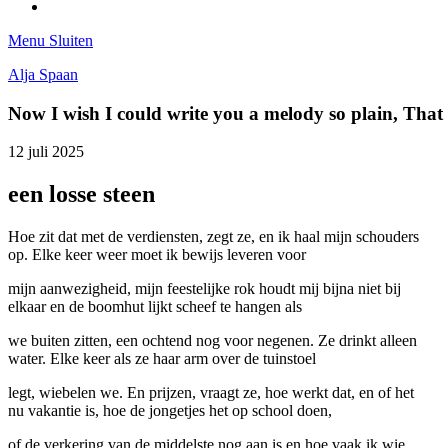
Tumblr
Menu
Sluiten
Alja Spaan
Now I wish I could write you a melody so plain, Tha
12 juli 2025
een losse steen
Hoe zit dat met de verdiensten, zegt ze, en ik haal mijn schouders
op. Elke keer weer moet ik bewijs leveren voor
mijn aanwezigheid, mijn feestelijke rok houdt mij bijna niet bij
elkaar en de boomhut lijkt scheef te hangen als
we buiten zitten, een ochtend nog voor negenen. Ze drinkt alleen
water. Elke keer als ze haar arm over de tuinstoel
legt, wiebelen we. En prijzen, vraagt ze, hoe werkt dat, en of het
nu vakantie is, hoe de jongetjes het op school doen,
of de verkering van de middelste nog aan is en hoe vaak ik wie