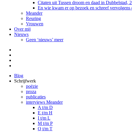
Citaten uit Tussen droom en daad in Dubbelstad, 
En wie kwam er op bezoek en schreef vervolgens
Meander
Reuring
Vrouwen
Over mij
Nieuws
Geen ‘nieuws’ meer
Facebook
Pinterest
LinkedIn
Tumblr
Blog
Schrijfwerk
poëzie
proza
publicaties
interviews Meander
A t/m D
E t/m H
I t/m L
M t/m P
Q t/m T