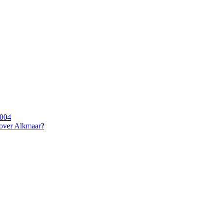
2004
 over Alkmaar?