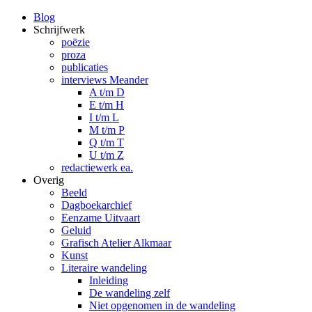
Blog
Schrijfwerk
poëzie
proza
publicaties
interviews Meander
A t/m D
E t/m H
I t/m L
M t/m P
Q t/m T
U t/m Z
redactiewerk ea.
Overig
Beeld
Dagboekarchief
Eenzame Uitvaart
Geluid
Grafisch Atelier Alkmaar
Kunst
Literaire wandeling
Inleiding
De wandeling zelf
Niet opgenomen in de wandeling