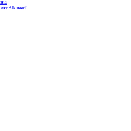
2004
 over Alkmaar?