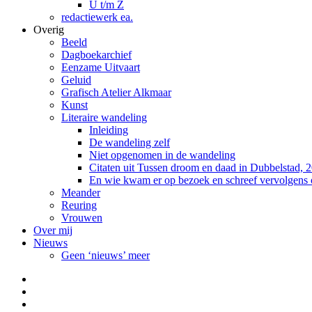
U t/m Z
redactiewerk ea.
Overig
Beeld
Dagboekarchief
Eenzame Uitvaart
Geluid
Grafisch Atelier Alkmaar
Kunst
Literaire wandeling
Inleiding
De wandeling zelf
Niet opgenomen in de wandeling
Citaten uit Tussen droom en daad in Dubbelstad, 
En wie kwam er op bezoek en schreef vervolgens
Meander
Reuring
Vrouwen
Over mij
Nieuws
Geen ‘nieuws’ meer
Facebook
Pinterest
LinkedIn