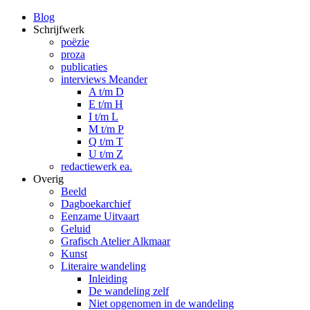
Blog
Schrijfwerk
poëzie
proza
publicaties
interviews Meander
A t/m D
E t/m H
I t/m L
M t/m P
Q t/m T
U t/m Z
redactiewerk ea.
Overig
Beeld
Dagboekarchief
Eenzame Uitvaart
Geluid
Grafisch Atelier Alkmaar
Kunst
Literaire wandeling
Inleiding
De wandeling zelf
Niet opgenomen in de wandeling