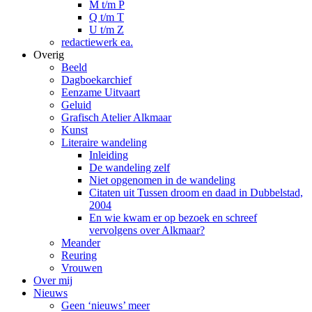
M t/m P
Q t/m T
U t/m Z
redactiewerk ea.
Overig
Beeld
Dagboekarchief
Eenzame Uitvaart
Geluid
Grafisch Atelier Alkmaar
Kunst
Literaire wandeling
Inleiding
De wandeling zelf
Niet opgenomen in de wandeling
Citaten uit Tussen droom en daad in Dubbelstad,
2004
En wie kwam er op bezoek en schreef
vervolgens over Alkmaar?
Meander
Reuring
Vrouwen
Over mij
Nieuws
Geen ‘nieuws’ meer