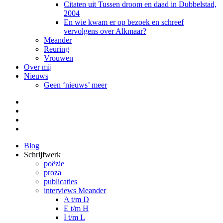
Citaten uit Tussen droom en daad in Dubbelstad,
2004
En wie kwam er op bezoek en schreef
vervolgens over Alkmaar?
Meander
Reuring
Vrouwen
Over mij
Nieuws
Geen ‘nieuws’ meer
Facebook
Pinterest
LinkedIn
Tumblr
Blog
Schrijfwerk
poëzie
proza
publicaties
interviews Meander
A t/m D
E t/m H
I t/m L