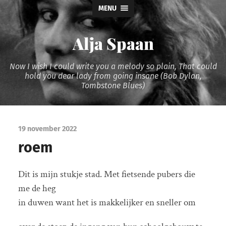
MENU
Alja Spaan
Now I wish I could write you a melody so plain, That could
hold you dear lady from going insane (Bob Dylan,
Tombstone Blues)
19 november 2022
roem
Dit is mijn stukje stad. Met fietsende pubers die
me de heg
in duwen want het is makkelijker en sneller om