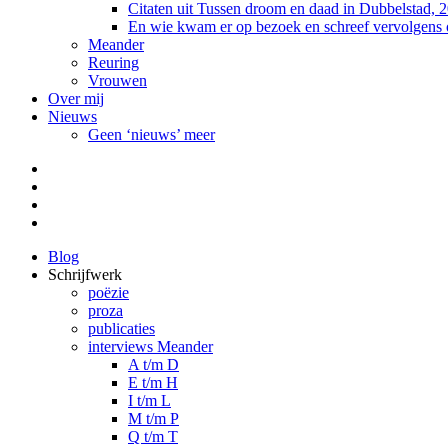
Citaten uit Tussen droom en daad in Dubbelstad, 
En wie kwam er op bezoek en schreef vervolgens
Meander
Reuring
Vrouwen
Over mij
Nieuws
Geen ‘nieuws’ meer
Facebook
Pinterest
LinkedIn
Tumblr
Blog
Schrijfwerk
poëzie
proza
publicaties
interviews Meander
A t/m D
E t/m H
I t/m L
M t/m P
Q t/m T