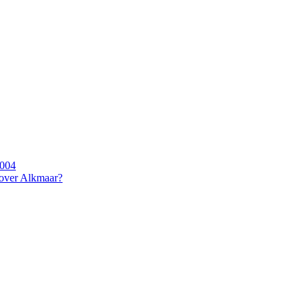
2004
 over Alkmaar?