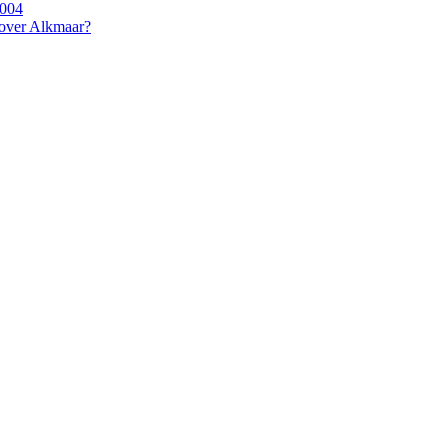
2004
 over Alkmaar?