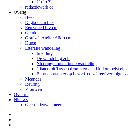
U t/m Z
redactiewerk ea.
Overig
Beeld
Dagboekarchief
Eenzame Uitvaart
Geluid
Grafisch Atelier Alkmaar
Kunst
Literaire wandeling
Inleiding
De wandeling zelf
Niet opgenomen in de wandeling
Citaten uit Tussen droom en daad in Dubbelstad, 
En wie kwam er op bezoek en schreef vervolgens
Meander
Reuring
Vrouwen
Over mij
Nieuws
Geen ‘nieuws’ meer
Facebook
Pinterest
LinkedIn