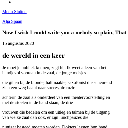
Tumblr
Menu
Sluiten
Alja Spaan
Now I wish I could write you a melody so plain, Tha
15 augustus 2020
de wereld in een keer
Je moet je publiek kennen, zegt hij. Ik weet alleen van het
handjevol vooraan in de zaal, de jonge meisjes
die gillen bij de blonde, half naakte, saxofonist die scheurend
zich een weg baant naar succes, de ruzie
achterin de zaal als onderdeel van een theatervoorstelling en
met de stoelen in de hand staan, de drie
vrouwen die bedelen om een uitleg en talmen bij de uitgang
van welke zaal dan ook, er zijn lunchpauzes die
nuttiger besteed moeten worden. Dokters leggen hun hand