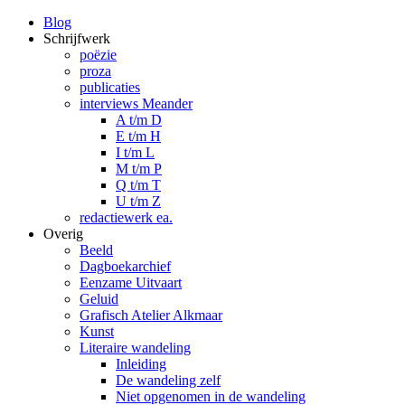
Blog
Schrijfwerk
poëzie
proza
publicaties
interviews Meander
A t/m D
E t/m H
I t/m L
M t/m P
Q t/m T
U t/m Z
redactiewerk ea.
Overig
Beeld
Dagboekarchief
Eenzame Uitvaart
Geluid
Grafisch Atelier Alkmaar
Kunst
Literaire wandeling
Inleiding
De wandeling zelf
Niet opgenomen in de wandeling