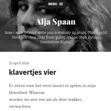
MENU
Alja Spaan
Now I wish I could write you a melody so plain, That could
hold you dear lady from going insane (Bob Dylan,
Tombstone Blues)
22 april 2026
klavertjes vier
Er zitten voor het eerst musici te spelen in mijn
bloembed. Waarom
worden we met een zin als deze wakker,
verwachten