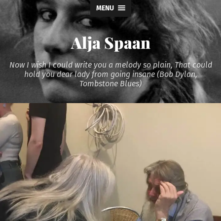
MENU
Alja Spaan
Now I wish I could write you a melody so plain, That could
hold you dear lady from going insane (Bob Dylan,
Tombstone Blues)