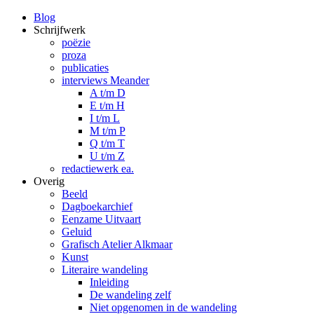
Blog
Schrijfwerk
poëzie
proza
publicaties
interviews Meander
A t/m D
E t/m H
I t/m L
M t/m P
Q t/m T
U t/m Z
redactiewerk ea.
Overig
Beeld
Dagboekarchief
Eenzame Uitvaart
Geluid
Grafisch Atelier Alkmaar
Kunst
Literaire wandeling
Inleiding
De wandeling zelf
Niet opgenomen in de wandeling