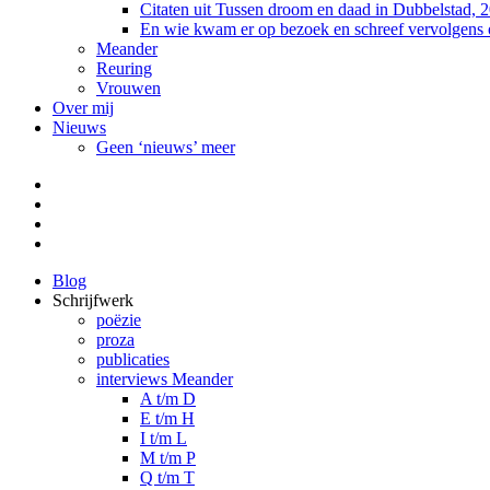
Citaten uit Tussen droom en daad in Dubbelstad, 
En wie kwam er op bezoek en schreef vervolgens
Meander
Reuring
Vrouwen
Over mij
Nieuws
Geen ‘nieuws’ meer
Facebook
Pinterest
LinkedIn
Tumblr
Blog
Schrijfwerk
poëzie
proza
publicaties
interviews Meander
A t/m D
E t/m H
I t/m L
M t/m P
Q t/m T