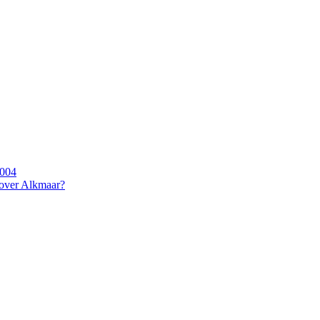
2004
 over Alkmaar?