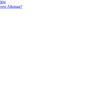
2004
 over Alkmaar?