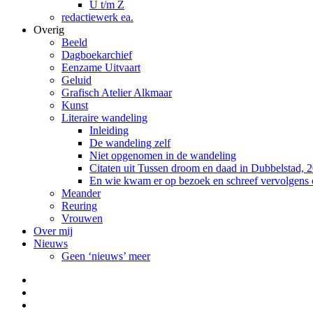
U t/m Z
redactiewerk ea.
Overig
Beeld
Dagboekarchief
Eenzame Uitvaart
Geluid
Grafisch Atelier Alkmaar
Kunst
Literaire wandeling
Inleiding
De wandeling zelf
Niet opgenomen in de wandeling
Citaten uit Tussen droom en daad in Dubbelstad, 
En wie kwam er op bezoek en schreef vervolgens
Meander
Reuring
Vrouwen
Over mij
Nieuws
Geen ‘nieuws’ meer
Facebook
Pinterest
LinkedIn