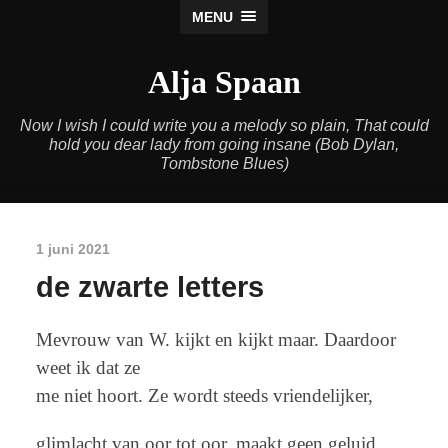
MENU
Alja Spaan
Now I wish I could write you a melody so plain, That could
hold you dear lady from going insane (Bob Dylan,
Tombstone Blues)
1 juni 2021
de zwarte letters
Mevrouw van W. kijkt en kijkt maar. Daardoor
weet ik dat ze
me niet hoort. Ze wordt steeds vriendelijker,
glimlacht van oor tot oor, maakt geen geluid