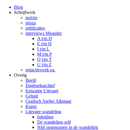
Blog
Schrijfwerk
poëzie
proza
publicaties
interviews Meander
A t/m D
E t/m H
I t/m L
M t/m P
Q t/m T
U t/m Z
redactiewerk ea.
Overig
Beeld
Dagboekarchief
Eenzame Uitvaart
Geluid
Grafisch Atelier Alkmaar
Kunst
Literaire wandeling
Inleiding
De wandeling zelf
Niet opgenomen in de wandeling