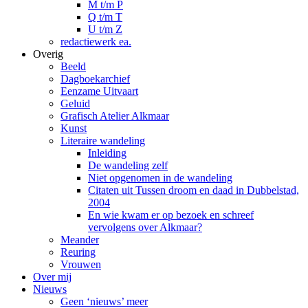
M t/m P
Q t/m T
U t/m Z
redactiewerk ea.
Overig
Beeld
Dagboekarchief
Eenzame Uitvaart
Geluid
Grafisch Atelier Alkmaar
Kunst
Literaire wandeling
Inleiding
De wandeling zelf
Niet opgenomen in de wandeling
Citaten uit Tussen droom en daad in Dubbelstad,
2004
En wie kwam er op bezoek en schreef
vervolgens over Alkmaar?
Meander
Reuring
Vrouwen
Over mij
Nieuws
Geen ‘nieuws’ meer