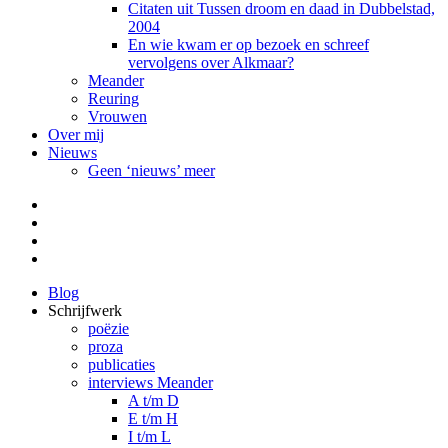
Citaten uit Tussen droom en daad in Dubbelstad,
2004
En wie kwam er op bezoek en schreef
vervolgens over Alkmaar?
Meander
Reuring
Vrouwen
Over mij
Nieuws
Geen ‘nieuws’ meer
Facebook
Pinterest
LinkedIn
Tumblr
Blog
Schrijfwerk
poëzie
proza
publicaties
interviews Meander
A t/m D
E t/m H
I t/m L