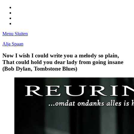
Facebook
Pinterest
LinkedIn
Tumblr
Menu
Sluiten
Alja Spaan
Now I wish I could write you a melody so plain,
That could hold you dear lady from going insane
(Bob Dylan, Tombstone Blues)