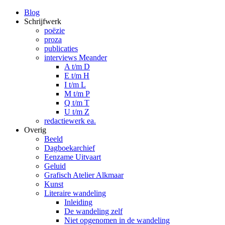
Blog
Schrijfwerk
poëzie
proza
publicaties
interviews Meander
A t/m D
E t/m H
I t/m L
M t/m P
Q t/m T
U t/m Z
redactiewerk ea.
Overig
Beeld
Dagboekarchief
Eenzame Uitvaart
Geluid
Grafisch Atelier Alkmaar
Kunst
Literaire wandeling
Inleiding
De wandeling zelf
Niet opgenomen in de wandeling