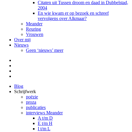
Citaten uit Tussen droom en daad in Dubbelstad,
2004
En wie kwam er op bezoek en schreef
vervolgens over Alkmaar?
Meander
Reuring
Vrouwen
Over mij
Nieuws
Geen ‘nieuws’ meer
Facebook
Pinterest
LinkedIn
Tumblr
Blog
Schrijfwerk
poëzie
proza
publicaties
interviews Meander
A t/m D
E t/m H
I t/m L