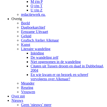
M t/m P
Q t/m T
U t/m Z
redactiewerk ea.
Overig
Beeld
Dagboekarchief
Eenzame Uitvaart
Geluid
Grafisch Atelier Alkmaar
Kunst
Literaire wandeling
Inleiding
De wandeling zelf
Niet opgenomen in de wandeling
Citaten uit Tussen droom en daad in Dubbelstad,
2004
En wie kwam er op bezoek en schreef
vervolgens over Alkmaar?
Meander
Reuring
Vrouwen
Over mij
Nieuws
Geen ‘nieuws’ meer