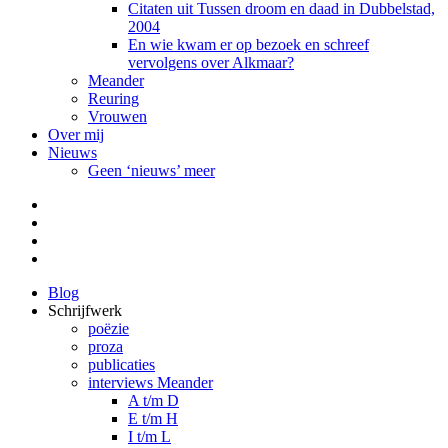
Citaten uit Tussen droom en daad in Dubbelstad,
2004
En wie kwam er op bezoek en schreef
vervolgens over Alkmaar?
Meander
Reuring
Vrouwen
Over mij
Nieuws
Geen ‘nieuws’ meer
Facebook
Pinterest
LinkedIn
Tumblr
Blog
Schrijfwerk
poëzie
proza
publicaties
interviews Meander
A t/m D
E t/m H
I t/m L