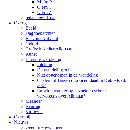
M t/m P
Q t/m T
U t/m Z
redactiewerk ea.
Overig
Beeld
Dagboekarchief
Eenzame Uitvaart
Geluid
Grafisch Atelier Alkmaar
Kunst
Literaire wandeling
Inleiding
De wandeling zelf
Niet opgenomen in de wandeling
Citaten uit Tussen droom en daad in Dubbelstad,
2004
En wie kwam er op bezoek en schreef
vervolgens over Alkmaar?
Meander
Reuring
Vrouwen
Over mij
Nieuws
Geen ‘nieuws’ meer