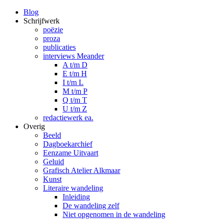
Blog
Schrijfwerk
poëzie
proza
publicaties
interviews Meander
A t/m D
E t/m H
I t/m L
M t/m P
Q t/m T
U t/m Z
redactiewerk ea.
Overig
Beeld
Dagboekarchief
Eenzame Uitvaart
Geluid
Grafisch Atelier Alkmaar
Kunst
Literaire wandeling
Inleiding
De wandeling zelf
Niet opgenomen in de wandeling