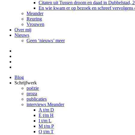
Citaten uit Tussen droom en daad in Dubbelstad, 
En wie kwam er op bezoek en schreef vervolgens
Meander
Reuring
Vrouwen
Over mij
Nieuws
Geen ‘nieuws’ meer
Facebook
Pinterest
LinkedIn
Tumblr
Blog
Schrijfwerk
poëzie
proza
publicaties
interviews Meander
A t/m D
E t/m H
I t/m L
M t/m P
Q t/m T