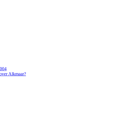
2004
 over Alkmaar?