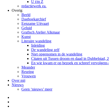
U t/m Z
redactiewerk ea.
Overig
Beeld
Dagboekarchief
Eenzame Uitvaart
Geluid
Grafisch Atelier Alkmaar
Kunst
Literaire wandeling
Inleiding
De wandeling zelf
Niet opgenomen in de wandeling
Citaten uit Tussen droom en daad in Dubbelstad, 
En wie kwam er op bezoek en schreef vervolgens
Meander
Reuring
Vrouwen
Over mij
Nieuws
Geen ‘nieuws’ meer
Facebook
Pinterest
LinkedIn