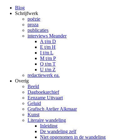
Blog
Schrijfwerk
poëzie
proza
publicaties
interviews Meander
A t/m D
E t/m H
I t/m L
M t/m P
Q t/m T
U t/m Z
redactiewerk ea.
Overig
Beeld
Dagboekarchief
Eenzame Uitvaart
Geluid
Grafisch Atelier Alkmaar
Kunst
Literaire wandeling
Inleiding
De wandeling zelf
Niet opgenomen in de wandeling