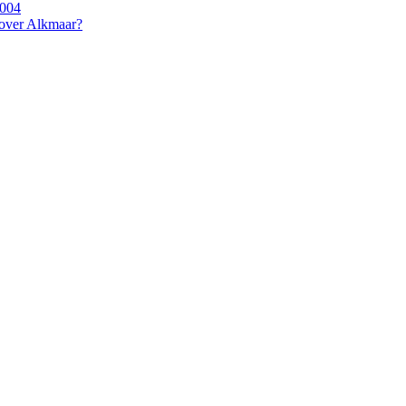
2004
 over Alkmaar?