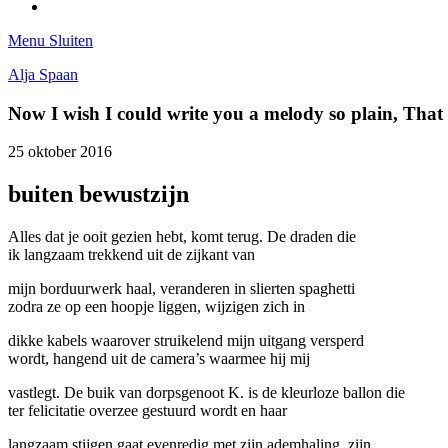
Tumblr
Menu
Sluiten
Alja Spaan
Now I wish I could write you a melody so plain, Tha
25 oktober 2016
buiten bewustzijn
Alles dat je ooit gezien hebt, komt terug. De draden die
ik langzaam trekkend uit de zijkant van
mijn borduurwerk haal, veranderen in slierten spaghetti
zodra ze op een hoopje liggen, wijzigen zich in
dikke kabels waarover struikelend mijn uitgang versperd
wordt, hangend uit de camera’s waarmee hij mij
vastlegt. De buik van dorpsgenoot K. is de kleurloze ballon die
ter felicitatie overzee gestuurd wordt en haar
langzaam stijgen gaat evenredig met zijn ademhaling, zijn