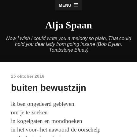
MENU
Alja Spaan
Now I wish I could write you a melody so plain, That could
hold you dear lady from going insane (Bob Dylan,
Tombstone Blues)
25 oktober 2016
buiten bewustzijn
ik ben ongedeerd gebleven
om je te zoeken
in kogelgaten en mondhoeken
in het voor- het nawoord de oorschelp