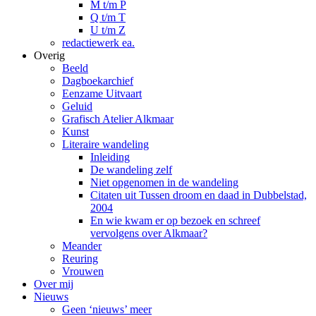
M t/m P
Q t/m T
U t/m Z
redactiewerk ea.
Overig
Beeld
Dagboekarchief
Eenzame Uitvaart
Geluid
Grafisch Atelier Alkmaar
Kunst
Literaire wandeling
Inleiding
De wandeling zelf
Niet opgenomen in de wandeling
Citaten uit Tussen droom en daad in Dubbelstad,
2004
En wie kwam er op bezoek en schreef
vervolgens over Alkmaar?
Meander
Reuring
Vrouwen
Over mij
Nieuws
Geen ‘nieuws’ meer