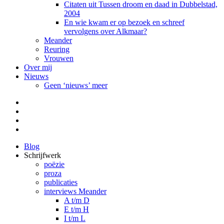
Citaten uit Tussen droom en daad in Dubbelstad,
2004
En wie kwam er op bezoek en schreef
vervolgens over Alkmaar?
Meander
Reuring
Vrouwen
Over mij
Nieuws
Geen ‘nieuws’ meer
Facebook
Pinterest
LinkedIn
Tumblr
Blog
Schrijfwerk
poëzie
proza
publicaties
interviews Meander
A t/m D
E t/m H
I t/m L