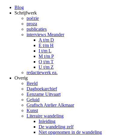
Blog
Schrijfwerk
poëzie
proza
publicaties
interviews Meander
A t/m D
E t/m H
I t/m L
M t/m P
Q t/m T
U t/m Z
redactiewerk ea.
Overig
Beeld
Dagboekarchief
Eenzame Uitvaart
Geluid
Grafisch Atelier Alkmaar
Kunst
Literaire wandeling
Inleiding
De wandeling zelf
Niet opgenomen in de wandeling