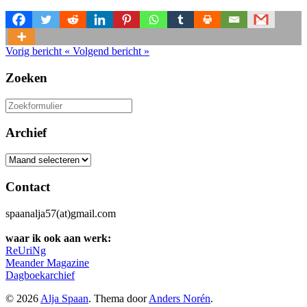
Vorig bericht
«
Volgend bericht
»
Zoeken
Zoeken
naar:
Archief
Archief
Contact
spaanalja57(at)gmail.com
waar ik ook aan werk:
ReUriNg
Meander Magazine
Dagboekarchief
© 2026
Alja Spaan
. Thema door
Anders Norén
.