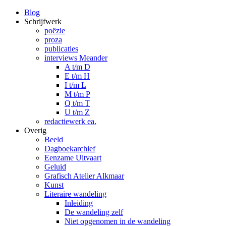
Blog
Schrijfwerk
poëzie
proza
publicaties
interviews Meander
A t/m D
E t/m H
I t/m L
M t/m P
Q t/m T
U t/m Z
redactiewerk ea.
Overig
Beeld
Dagboekarchief
Eenzame Uitvaart
Geluid
Grafisch Atelier Alkmaar
Kunst
Literaire wandeling
Inleiding
De wandeling zelf
Niet opgenomen in de wandeling