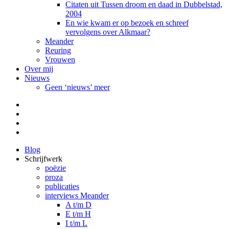
Citaten uit Tussen droom en daad in Dubbelstad,
2004
En wie kwam er op bezoek en schreef
vervolgens over Alkmaar?
Meander
Reuring
Vrouwen
Over mij
Nieuws
Geen ‘nieuws’ meer
Facebook
Pinterest
LinkedIn
Tumblr
Blog
Schrijfwerk
poëzie
proza
publicaties
interviews Meander
A t/m D
E t/m H
I t/m L