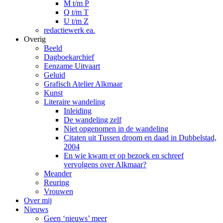
M t/m P
Q t/m T
U t/m Z
redactiewerk ea.
Overig
Beeld
Dagboekarchief
Eenzame Uitvaart
Geluid
Grafisch Atelier Alkmaar
Kunst
Literaire wandeling
Inleiding
De wandeling zelf
Niet opgenomen in de wandeling
Citaten uit Tussen droom en daad in Dubbelstad,
2004
En wie kwam er op bezoek en schreef
vervolgens over Alkmaar?
Meander
Reuring
Vrouwen
Over mij
Nieuws
Geen ‘nieuws’ meer