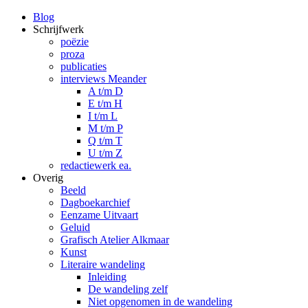
Blog
Schrijfwerk
poëzie
proza
publicaties
interviews Meander
A t/m D
E t/m H
I t/m L
M t/m P
Q t/m T
U t/m Z
redactiewerk ea.
Overig
Beeld
Dagboekarchief
Eenzame Uitvaart
Geluid
Grafisch Atelier Alkmaar
Kunst
Literaire wandeling
Inleiding
De wandeling zelf
Niet opgenomen in de wandeling