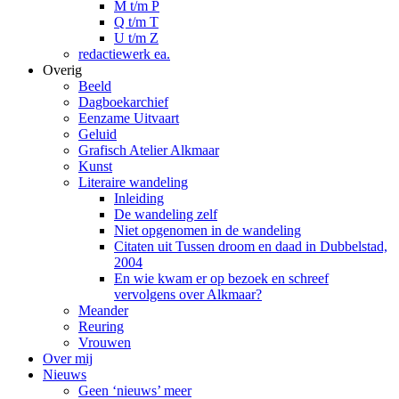
M t/m P
Q t/m T
U t/m Z
redactiewerk ea.
Overig
Beeld
Dagboekarchief
Eenzame Uitvaart
Geluid
Grafisch Atelier Alkmaar
Kunst
Literaire wandeling
Inleiding
De wandeling zelf
Niet opgenomen in de wandeling
Citaten uit Tussen droom en daad in Dubbelstad,
2004
En wie kwam er op bezoek en schreef
vervolgens over Alkmaar?
Meander
Reuring
Vrouwen
Over mij
Nieuws
Geen ‘nieuws’ meer