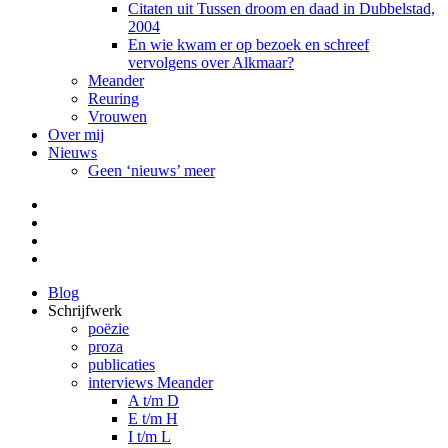
Citaten uit Tussen droom en daad in Dubbelstad,
2004
En wie kwam er op bezoek en schreef
vervolgens over Alkmaar?
Meander
Reuring
Vrouwen
Over mij
Nieuws
Geen ‘nieuws’ meer
Facebook
Pinterest
LinkedIn
Tumblr
Blog
Schrijfwerk
poëzie
proza
publicaties
interviews Meander
A t/m D
E t/m H
I t/m L