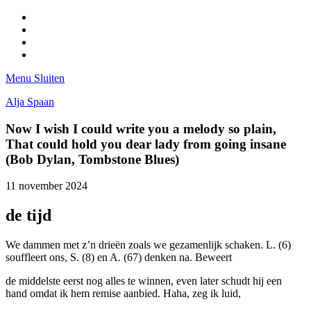
Facebook
Pinterest
LinkedIn
Tumblr
Menu
Sluiten
Alja Spaan
Now I wish I could write you a melody so plain,
That could hold you dear lady from going insane
(Bob Dylan, Tombstone Blues)
11 november 2024
de tijd
We dammen met z’n drieën zoals we gezamenlijk schaken. L. (6)
souffleert ons, S. (8) en A. (67) denken na. Beweert
de middelste eerst nog alles te winnen, even later schudt hij een
hand omdat ik hem remise aanbied. Haha, zeg ik luid,