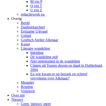
M t/m P
Q t/m T
U t/m Z
redactiewerk ea.
Overig
Beeld
Dagboekarchief
Eenzame Uitvaart
Geluid
Grafisch Atelier Alkmaar
Kunst
Literaire wandeling
Inleiding
De wandeling zelf
Niet opgenomen in de wandeling
Citaten uit Tussen droom en daad in Dubbelstad,
2004
En wie kwam er op bezoek en schreef
vervolgens over Alkmaar?
Meander
Reuring
Vrouwen
Over mij
Nieuws
Geen ‘nieuws’ meer