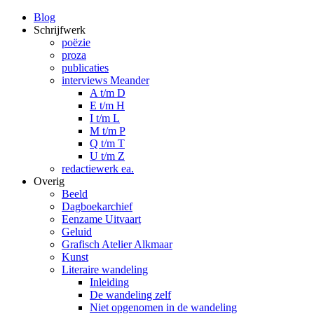
Blog
Schrijfwerk
poëzie
proza
publicaties
interviews Meander
A t/m D
E t/m H
I t/m L
M t/m P
Q t/m T
U t/m Z
redactiewerk ea.
Overig
Beeld
Dagboekarchief
Eenzame Uitvaart
Geluid
Grafisch Atelier Alkmaar
Kunst
Literaire wandeling
Inleiding
De wandeling zelf
Niet opgenomen in de wandeling