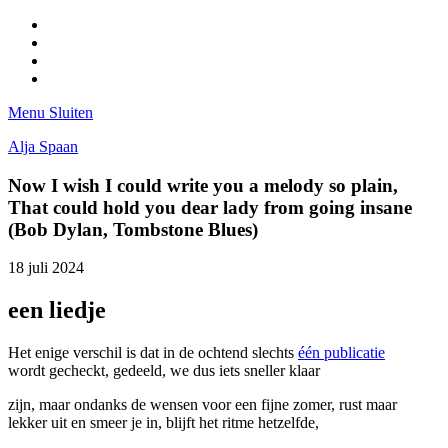
Facebook
Pinterest
LinkedIn
Tumblr
Menu
Sluiten
Alja Spaan
Now I wish I could write you a melody so plain,
That could hold you dear lady from going insane
(Bob Dylan, Tombstone Blues)
18 juli 2024
een liedje
Het enige verschil is dat in de ochtend slechts
één publicatie
wordt gecheckt, gedeeld, we dus iets sneller klaar
zijn, maar ondanks de wensen voor een fijne zomer, rust maar
lekker uit en smeer je in, blijft het ritme hetzelfde,