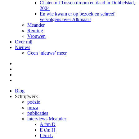
Citaten uit Tussen droom en daad in Dubbelstad,
2004
En wie kwam er op bezoek en schreef
vervolgens over Alkmaar?
Meander
Reuring
Vrouwen
Over mij
Nieuws
Geen ‘nieuws’ meer
Facebook
Pinterest
LinkedIn
Tumblr
Blog
Schrijfwerk
poëzie
proza
publicaties
interviews Meander
A t/m D
E t/m H
I t/m L