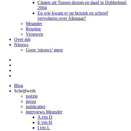
Citaten uit Tussen droom en daad in Dubbelstad,
2004
En wie kwam er op bezoek en schreef
vervolgens over Alkmaar?
Meander
Reuring
Vrouwen
Over mij
Nieuws
Geen ‘nieuws’ meer
Facebook
Pinterest
LinkedIn
Tumblr
Blog
Schrijfwerk
poëzie
proza
publicaties
interviews Meander
A t/m D
E t/m H
I t/m L