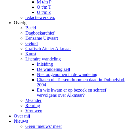
M t/m P
Q t/m T
U t/m Z
redactiewerk ea.
Overig
Beeld
Dagboekarchief
Eenzame Uitvaart
Geluid
Grafisch Atelier Alkmaar
Kunst
Literaire wandeling
Inleiding
De wandeling zelf
Niet opgenomen in de wandeling
Citaten uit Tussen droom en daad in Dubbelstad,
2004
En wie kwam er op bezoek en schreef
vervolgens over Alkmaar?
Meander
Reuring
Vrouwen
Over mij
Nieuws
Geen ‘nieuws’ meer