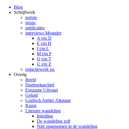
Blog
Schrijfwerk
poëzie
proza
publicaties
interviews Meander
A t/m D
E t/m H
I t/m L
M t/m P
Q t/m T
U t/m Z
redactiewerk ea.
Overig
Beeld
Dagboekarchief
Eenzame Uitvaart
Geluid
Grafisch Atelier Alkmaar
Kunst
Literaire wandeling
Inleiding
De wandeling zelf
Niet opgenomen in de wandeling