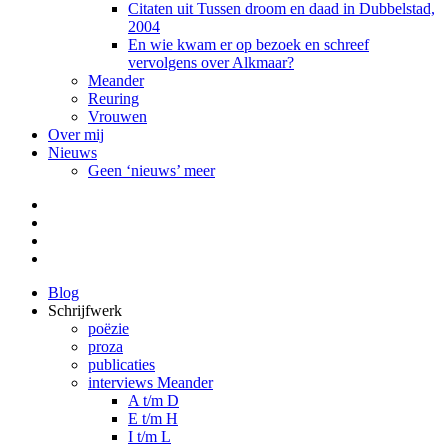
Citaten uit Tussen droom en daad in Dubbelstad,
2004
En wie kwam er op bezoek en schreef
vervolgens over Alkmaar?
Meander
Reuring
Vrouwen
Over mij
Nieuws
Geen ‘nieuws’ meer
Facebook
Pinterest
LinkedIn
Tumblr
Blog
Schrijfwerk
poëzie
proza
publicaties
interviews Meander
A t/m D
E t/m H
I t/m L