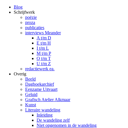
Blog
Schrijfwerk
poëzie
proza
publicaties
interviews Meander
A t/m D
E t/m H
I t/m L
M t/m P
Q t/m T
U t/m Z
redactiewerk ea.
Overig
Beeld
Dagboekarchief
Eenzame Uitvaart
Geluid
Grafisch Atelier Alkmaar
Kunst
Literaire wandeling
Inleiding
De wandeling zelf
Niet opgenomen in de wandeling