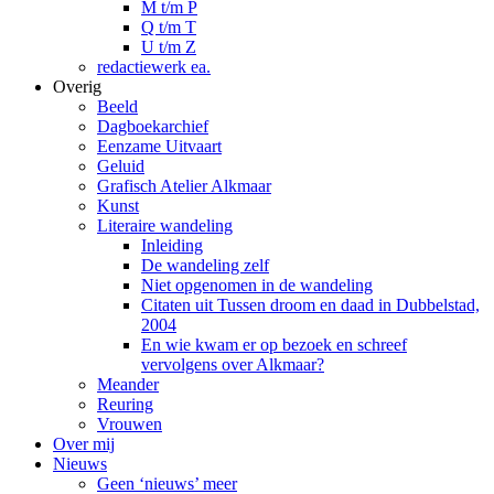
M t/m P
Q t/m T
U t/m Z
redactiewerk ea.
Overig
Beeld
Dagboekarchief
Eenzame Uitvaart
Geluid
Grafisch Atelier Alkmaar
Kunst
Literaire wandeling
Inleiding
De wandeling zelf
Niet opgenomen in de wandeling
Citaten uit Tussen droom en daad in Dubbelstad,
2004
En wie kwam er op bezoek en schreef
vervolgens over Alkmaar?
Meander
Reuring
Vrouwen
Over mij
Nieuws
Geen ‘nieuws’ meer