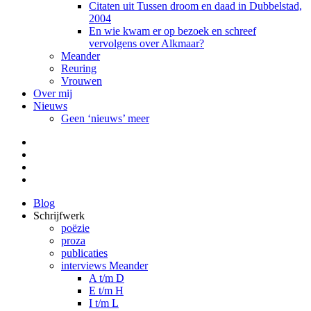
Citaten uit Tussen droom en daad in Dubbelstad,
2004
En wie kwam er op bezoek en schreef
vervolgens over Alkmaar?
Meander
Reuring
Vrouwen
Over mij
Nieuws
Geen ‘nieuws’ meer
Facebook
Pinterest
LinkedIn
Tumblr
Blog
Schrijfwerk
poëzie
proza
publicaties
interviews Meander
A t/m D
E t/m H
I t/m L