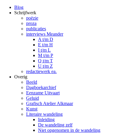
Blog
Schrijfwerk
poëzie
proza
publicaties
interviews Meander
A t/m D
E t/m H
I t/m L
M t/m P
Q t/m T
U t/m Z
redactiewerk ea.
Overig
Beeld
Dagboekarchief
Eenzame Uitvaart
Geluid
Grafisch Atelier Alkmaar
Kunst
Literaire wandeling
Inleiding
De wandeling zelf
Niet opgenomen in de wandeling