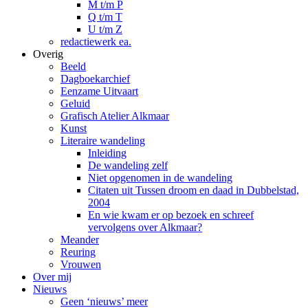
M t/m P
Q t/m T
U t/m Z
redactiewerk ea.
Overig
Beeld
Dagboekarchief
Eenzame Uitvaart
Geluid
Grafisch Atelier Alkmaar
Kunst
Literaire wandeling
Inleiding
De wandeling zelf
Niet opgenomen in de wandeling
Citaten uit Tussen droom en daad in Dubbelstad,
2004
En wie kwam er op bezoek en schreef
vervolgens over Alkmaar?
Meander
Reuring
Vrouwen
Over mij
Nieuws
Geen ‘nieuws’ meer