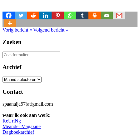
Vorig bericht
«
Volgend bericht
»
Zoeken
Zoeken
naar:
Archief
Archief
Contact
spaanalja57(at)gmail.com
waar ik ook aan werk:
ReUriNg
Meander Magazine
Dagboekarchief