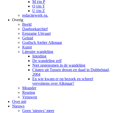
M t/m P
Q t/m T
U t/m Z
redactiewerk ea.
Overig
Beeld
Dagboekarchief
Eenzame Uitvaart
Geluid
Grafisch Atelier Alkmaar
Kunst
Literaire wandeling
Inleiding
De wandeling zelf
Niet opgenomen in de wandeling
Citaten uit Tussen droom en daad in Dubbelstad,
2004
En wie kwam er op bezoek en schreef
vervolgens over Alkmaar?
Meander
Reuring
Vrouwen
Over mij
Nieuws
Geen ‘nieuws’ meer