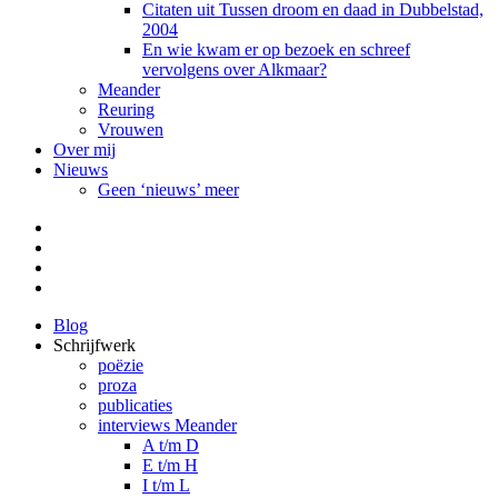
Citaten uit Tussen droom en daad in Dubbelstad,
2004
En wie kwam er op bezoek en schreef
vervolgens over Alkmaar?
Meander
Reuring
Vrouwen
Over mij
Nieuws
Geen ‘nieuws’ meer
Facebook
Pinterest
LinkedIn
Tumblr
Blog
Schrijfwerk
poëzie
proza
publicaties
interviews Meander
A t/m D
E t/m H
I t/m L