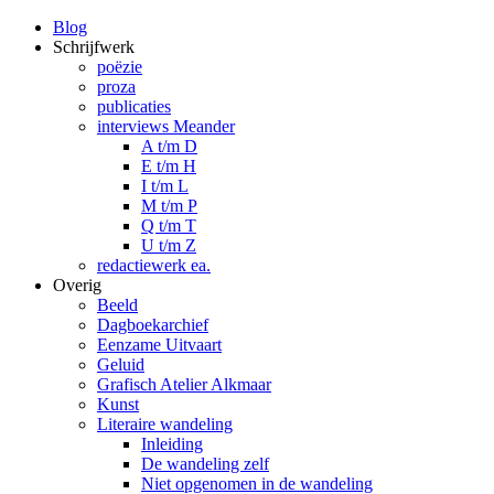
Blog
Schrijfwerk
poëzie
proza
publicaties
interviews Meander
A t/m D
E t/m H
I t/m L
M t/m P
Q t/m T
U t/m Z
redactiewerk ea.
Overig
Beeld
Dagboekarchief
Eenzame Uitvaart
Geluid
Grafisch Atelier Alkmaar
Kunst
Literaire wandeling
Inleiding
De wandeling zelf
Niet opgenomen in de wandeling