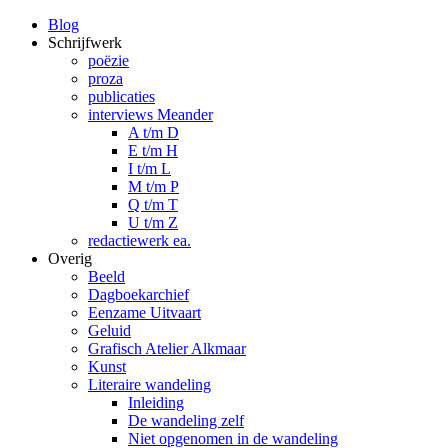
Blog
Schrijfwerk
poëzie
proza
publicaties
interviews Meander
A t/m D
E t/m H
I t/m L
M t/m P
Q t/m T
U t/m Z
redactiewerk ea.
Overig
Beeld
Dagboekarchief
Eenzame Uitvaart
Geluid
Grafisch Atelier Alkmaar
Kunst
Literaire wandeling
Inleiding
De wandeling zelf
Niet opgenomen in de wandeling