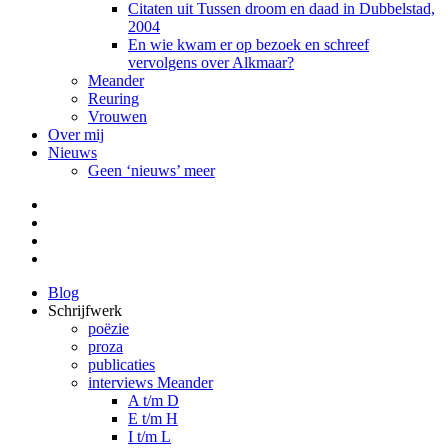
Citaten uit Tussen droom en daad in Dubbelstad,
2004
En wie kwam er op bezoek en schreef
vervolgens over Alkmaar?
Meander
Reuring
Vrouwen
Over mij
Nieuws
Geen ‘nieuws’ meer
Facebook
Pinterest
LinkedIn
Tumblr
Blog
Schrijfwerk
poëzie
proza
publicaties
interviews Meander
A t/m D
E t/m H
I t/m L