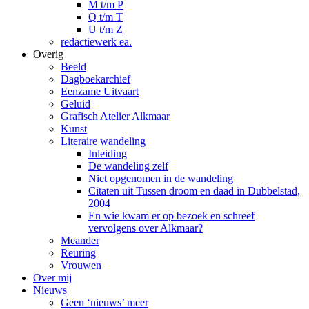
M t/m P
Q t/m T
U t/m Z
redactiewerk ea.
Overig
Beeld
Dagboekarchief
Eenzame Uitvaart
Geluid
Grafisch Atelier Alkmaar
Kunst
Literaire wandeling
Inleiding
De wandeling zelf
Niet opgenomen in de wandeling
Citaten uit Tussen droom en daad in Dubbelstad,
2004
En wie kwam er op bezoek en schreef
vervolgens over Alkmaar?
Meander
Reuring
Vrouwen
Over mij
Nieuws
Geen ‘nieuws’ meer