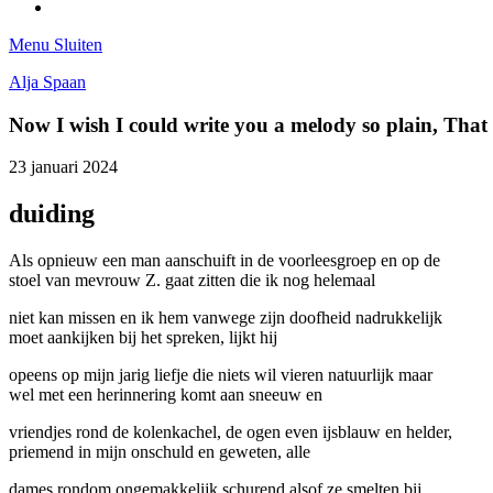
Tumblr
Menu
Sluiten
Alja Spaan
Now I wish I could write you a melody so plain, Tha
23 januari 2024
duiding
Als opnieuw een man aanschuift in de voorleesgroep en op de
stoel van mevrouw Z. gaat zitten die ik nog helemaal
niet kan missen en ik hem vanwege zijn doofheid nadrukkelijk
moet aankijken bij het spreken, lijkt hij
opeens op mijn jarig liefje die niets wil vieren natuurlijk maar
wel met een herinnering komt aan sneeuw en
vriendjes rond de kolenkachel, de ogen even ijsblauw en helder,
priemend in mijn onschuld en geweten, alle
dames rondom ongemakkelijk schurend alsof ze smelten bij