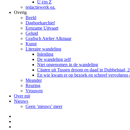
U t/m Z
redactiewerk ea.
Overig
Beeld
Dagboekarchief
Eenzame Uitvaart
Geluid
Grafisch Atelier Alkmaar
Kunst
Literaire wandeling
Inleiding
De wandeling zelf
Niet opgenomen in de wandeling
Citaten uit Tussen droom en daad in Dubbelstad, 
En wie kwam er op bezoek en schreef vervolgens
Meander
Reuring
Vrouwen
Over mij
Nieuws
Geen ‘nieuws’ meer
Facebook
Pinterest
LinkedIn