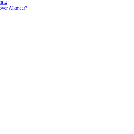
2004
 over Alkmaar?