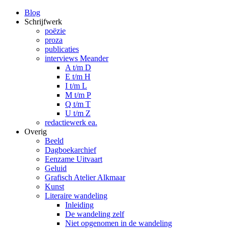
Blog
Schrijfwerk
poëzie
proza
publicaties
interviews Meander
A t/m D
E t/m H
I t/m L
M t/m P
Q t/m T
U t/m Z
redactiewerk ea.
Overig
Beeld
Dagboekarchief
Eenzame Uitvaart
Geluid
Grafisch Atelier Alkmaar
Kunst
Literaire wandeling
Inleiding
De wandeling zelf
Niet opgenomen in de wandeling