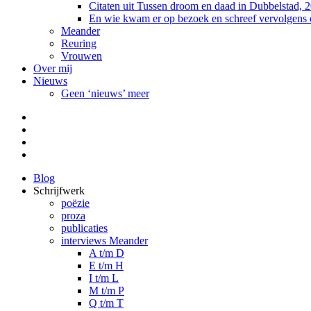
Citaten uit Tussen droom en daad in Dubbelstad, 
En wie kwam er op bezoek en schreef vervolgens
Meander
Reuring
Vrouwen
Over mij
Nieuws
Geen ‘nieuws’ meer
Facebook
Pinterest
LinkedIn
Tumblr
Blog
Schrijfwerk
poëzie
proza
publicaties
interviews Meander
A t/m D
E t/m H
I t/m L
M t/m P
Q t/m T