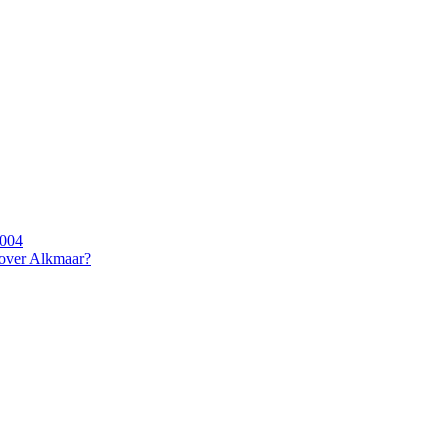
2004
 over Alkmaar?