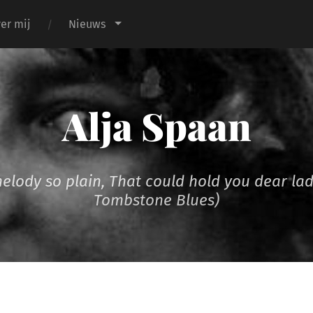
er mij
Nieuws
Alja Spaan
melody so plain, That could hold you dear la
Tombstone Blues)