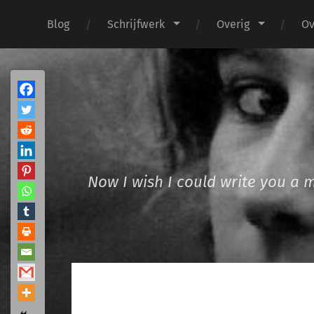
Blog
Schrijfwerk
Overig
Ov
Now I wish I could write you a 