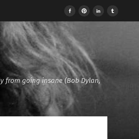
Facebook
Pinterest
LinkedIn
Tumblr
dy from going insane (Bob Dylan,