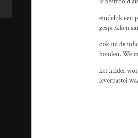
is bestrooid a
eindelijk een 
gesprekken aan
ook nu de inho
honden. We mo
het helder wo
leverpastei wa