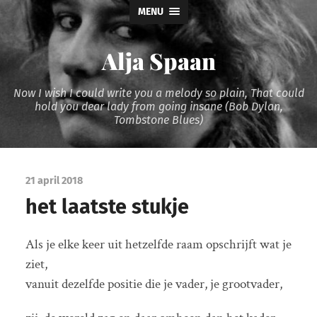
MENU
Alja Spaan
Now I wish I could write you a melody so plain, That could
hold you dear lady from going insane (Bob Dylan,
Tombstone Blues)
21 april 2018
het laatste stukje
Als je elke keer uit hetzelfde raam opschrijft wat je
ziet,
vanuit dezelfde positie die je vader, je grootvader,