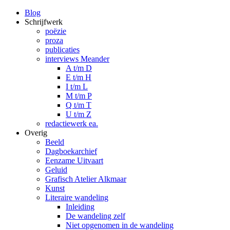
Blog
Schrijfwerk
poëzie
proza
publicaties
interviews Meander
A t/m D
E t/m H
I t/m L
M t/m P
Q t/m T
U t/m Z
redactiewerk ea.
Overig
Beeld
Dagboekarchief
Eenzame Uitvaart
Geluid
Grafisch Atelier Alkmaar
Kunst
Literaire wandeling
Inleiding
De wandeling zelf
Niet opgenomen in de wandeling