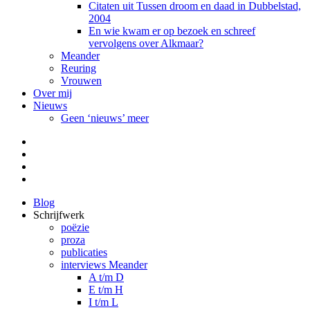
Citaten uit Tussen droom en daad in Dubbelstad,
2004
En wie kwam er op bezoek en schreef
vervolgens over Alkmaar?
Meander
Reuring
Vrouwen
Over mij
Nieuws
Geen ‘nieuws’ meer
Facebook
Pinterest
LinkedIn
Tumblr
Blog
Schrijfwerk
poëzie
proza
publicaties
interviews Meander
A t/m D
E t/m H
I t/m L