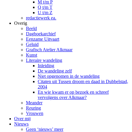
M t/m P
Q t/m T
U t/m Z
redactiewerk ea.
Overig
Beeld
Dagboekarchief
Eenzame Uitvaart
Geluid
Grafisch Atelier Alkmaar
Kunst
Literaire wandeling
Inleiding
De wandeling zelf
Niet opgenomen in de wandeling
Citaten uit Tussen droom en daad in Dubbelstad,
2004
En wie kwam er op bezoek en schreef
vervolgens over Alkmaar?
Meander
Reuring
Vrouwen
Over mij
Nieuws
Geen ‘nieuws’ meer