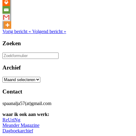
Vorig bericht
«
Volgend bericht
»
Zoeken
Zoeken
naar:
Archief
Archief
Contact
spaanalja57(at)gmail.com
waar ik ook aan werk:
ReUriNg
Meander Magazine
Dagboekarchief