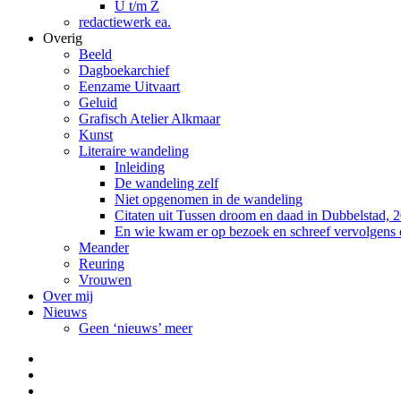
U t/m Z
redactiewerk ea.
Overig
Beeld
Dagboekarchief
Eenzame Uitvaart
Geluid
Grafisch Atelier Alkmaar
Kunst
Literaire wandeling
Inleiding
De wandeling zelf
Niet opgenomen in de wandeling
Citaten uit Tussen droom en daad in Dubbelstad, 
En wie kwam er op bezoek en schreef vervolgens
Meander
Reuring
Vrouwen
Over mij
Nieuws
Geen ‘nieuws’ meer
Facebook
Pinterest
LinkedIn