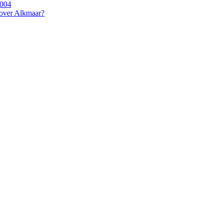
2004
 over Alkmaar?