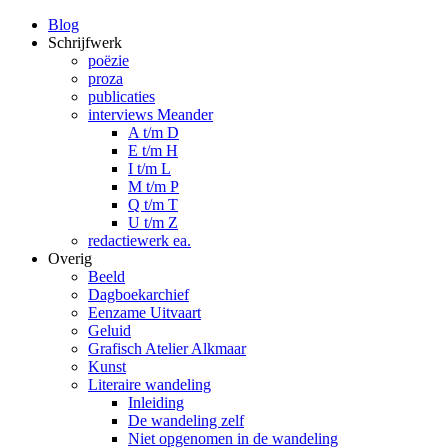
Blog
Schrijfwerk
poëzie
proza
publicaties
interviews Meander
A t/m D
E t/m H
I t/m L
M t/m P
Q t/m T
U t/m Z
redactiewerk ea.
Overig
Beeld
Dagboekarchief
Eenzame Uitvaart
Geluid
Grafisch Atelier Alkmaar
Kunst
Literaire wandeling
Inleiding
De wandeling zelf
Niet opgenomen in de wandeling