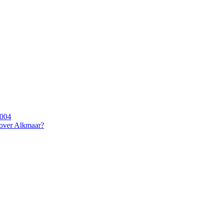
2004
 over Alkmaar?