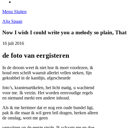
Tumblr
Menu
Sluiten
Alja Spaan
Now I wish I could write you a melody so plain, Tha
16 juli 2016
de foto van eergisteren
In de droom weet ik niet hoe ik moet voorlezen, ik
houd een schrift waaruit allerlei vellen steken, fijn
gekrabbel in de kantlijn, afgescheurde
foto’s, krantenartikelen, het licht matig, u wachtend
voor me. Ik verzin. Het worden eenvoudige regels
en niemand merkt een andere inhoud.
Als ik me herinner dat er nog een oude bundel ligt,
pak ik die maar ik wil geen bril dragen, herken alleen
de omslag, weet me geen
vervolgen op de eerste strofe. Ik schaam me en doe