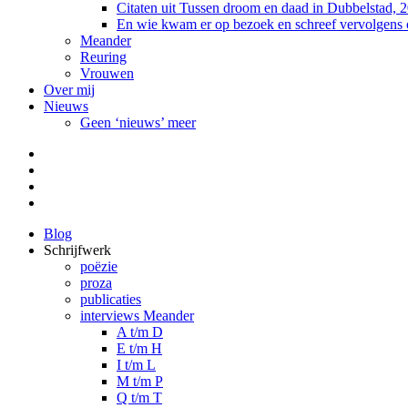
Citaten uit Tussen droom en daad in Dubbelstad, 
En wie kwam er op bezoek en schreef vervolgens
Meander
Reuring
Vrouwen
Over mij
Nieuws
Geen ‘nieuws’ meer
Facebook
Pinterest
LinkedIn
Tumblr
Blog
Schrijfwerk
poëzie
proza
publicaties
interviews Meander
A t/m D
E t/m H
I t/m L
M t/m P
Q t/m T