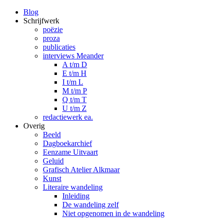
Blog
Schrijfwerk
poëzie
proza
publicaties
interviews Meander
A t/m D
E t/m H
I t/m L
M t/m P
Q t/m T
U t/m Z
redactiewerk ea.
Overig
Beeld
Dagboekarchief
Eenzame Uitvaart
Geluid
Grafisch Atelier Alkmaar
Kunst
Literaire wandeling
Inleiding
De wandeling zelf
Niet opgenomen in de wandeling