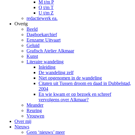
M t/m P
Q t/m T
U t/m Z
redactiewerk ea.
Overig
Beeld
Dagboekarchief
Eenzame Uitvaart
Geluid
Grafisch Atelier Alkmaar
Kunst
Literaire wandeling
Inleiding
De wandeling zelf
Niet opgenomen in de wandeling
Citaten uit Tussen droom en daad in Dubbelstad,
2004
En wie kwam er op bezoek en schreef
vervolgens over Alkmaar?
Meander
Reuring
Vrouwen
Over mij
Nieuws
Geen ‘nieuws’ meer