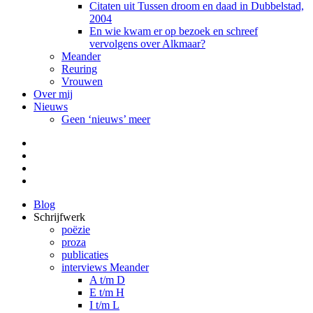
Citaten uit Tussen droom en daad in Dubbelstad,
2004
En wie kwam er op bezoek en schreef
vervolgens over Alkmaar?
Meander
Reuring
Vrouwen
Over mij
Nieuws
Geen ‘nieuws’ meer
Facebook
Pinterest
LinkedIn
Tumblr
Blog
Schrijfwerk
poëzie
proza
publicaties
interviews Meander
A t/m D
E t/m H
I t/m L