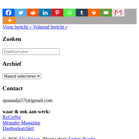
Vorig bericht
«
Volgend bericht
»
Zoeken
Zoeken
naar:
Archief
Archief
Contact
spaanalja57(at)gmail.com
waar ik ook aan werk:
ReUriNg
Meander Magazine
Dagboekarchief
© 2026
Alja Spaan
. Thema door
Anders Norén
.