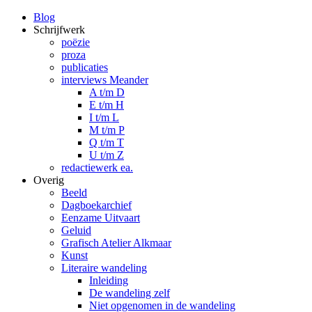
Blog
Schrijfwerk
poëzie
proza
publicaties
interviews Meander
A t/m D
E t/m H
I t/m L
M t/m P
Q t/m T
U t/m Z
redactiewerk ea.
Overig
Beeld
Dagboekarchief
Eenzame Uitvaart
Geluid
Grafisch Atelier Alkmaar
Kunst
Literaire wandeling
Inleiding
De wandeling zelf
Niet opgenomen in de wandeling